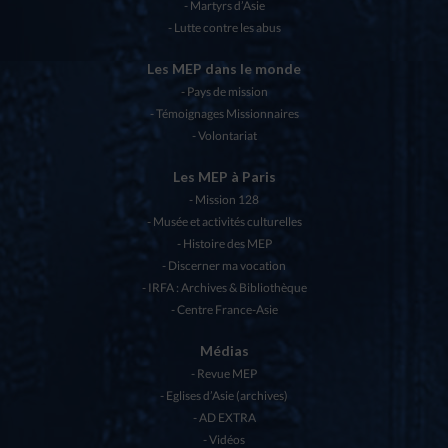
Martyrs d’Asie
Lutte contre les abus
Les MEP dans le monde
Pays de mission
Témoignages Missionnaires
Volontariat
Les MEP à Paris
Mission 128
Musée et activités culturelles
Histoire des MEP
Discerner ma vocation
IRFA : Archives & Bibliothèque
Centre France-Asie
Médias
Revue MEP
Eglises d’Asie (archives)
AD EXTRA
Vidéos