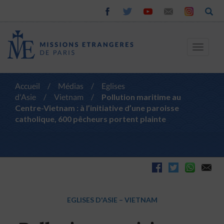
Toggle
navigat
Accueil
/
Médias
/
Eglises
d'Asie
/
Vietnam
/
Pollution maritime au
Centre-Vietnam : à l’initiative d’une paroisse
catholique, 600 pêcheurs portent plainte
EGLISES D'ASIE
–
VIETNAM