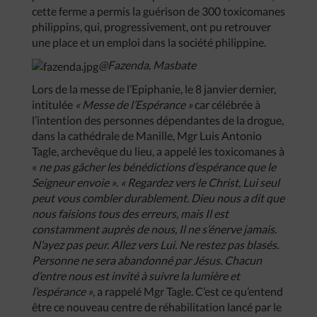
cette ferme a permis la guérison de 300 toxicomanes
philippins, qui, progressivement, ont pu retrouver
une place et un emploi dans la société philippine.
@Fazenda, Masbate
Lors de la messe de l’Epiphanie, le 8 janvier dernier,
intitulée
« Messe de l’Espérance »
car célébrée à
l’intention des personnes dépendantes de la drogue,
dans la cathédrale de Manille, Mgr Luis Antonio
Tagle, archevêque du lieu, a appelé les toxicomanes à
«
ne pas gâcher les bénédictions d’espérance que le
Seigneur envoie »
.
« Regardez vers le Christ, Lui seul
peut vous combler durablement. Dieu nous a dit que
nous faisions tous des erreurs, mais Il est
constamment auprès de nous, Il ne s’énerve jamais.
N’ayez pas peur. Allez vers Lui. Ne restez pas blasés.
Personne ne sera abandonné par Jésus. Chacun
d’entre nous est invité à suivre la lumière et
l’espérance »
, a rappelé Mgr Tagle. C’est ce qu’entend
être ce nouveau centre de réhabilitation lancé par le