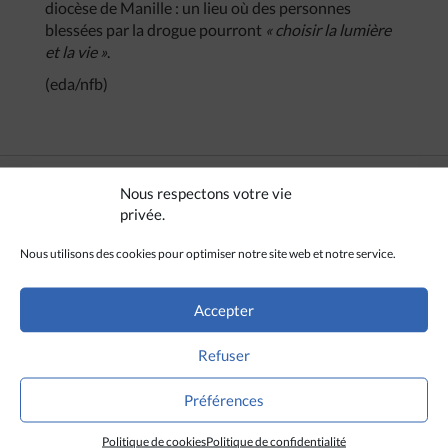
diocèse de Manille : un lieu où des personnes
blessées par la drogue pourront
« choisir la lumière
et la vie »
.
(eda/nfb)
Nous respectons votre vie
privée.
Nous utilisons des cookies pour optimiser notre site web et notre service.
Accepter
Refuser
Préférences
Politique de cookies
Politique de confidentialité