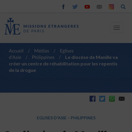
Toggle
navigat
Accueil
/
Médias
/
Eglises
d'Asie
/
Philippines
/
Le diocèse de Manille va
créer un centre de réhabilitation pour les repentis
de la drogue
EGLISES D'ASIE
–
PHILIPPINES