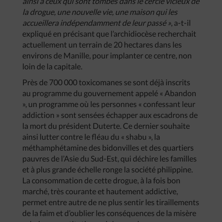
ainsi à ceux qui sont tombés dans le cercle vicieux de
la drogue, une nouvelle vie, une maison qui les
accueillera indépendamment de leur passé »
, a-t-il
expliqué en précisant que l’archidiocèse recherchait
actuellement un terrain de 20 hectares dans les
environs de Manille, pour implanter ce centre, non
loin de la capitale.
Près de 700 000 toxicomanes se sont déjà inscrits
au programme du gouvernement appelé « Abandon
», un programme où les personnes « confessant leur
addiction » sont sensées échapper aux escadrons de
la mort du président Duterte. Ce dernier souhaite
ainsi lutter contre le fléau du « shabu », la
méthamphétamine des bidonvilles et des quartiers
pauvres de l’Asie du Sud-Est, qui déchire les familles
et à plus grande échelle ronge la société philippine.
La consommation de cette drogue, à la fois bon
marché, très courante et hautement addictive,
permet entre autre de ne plus sentir les tiraillements
de la faim et d’oublier les conséquences de la misère