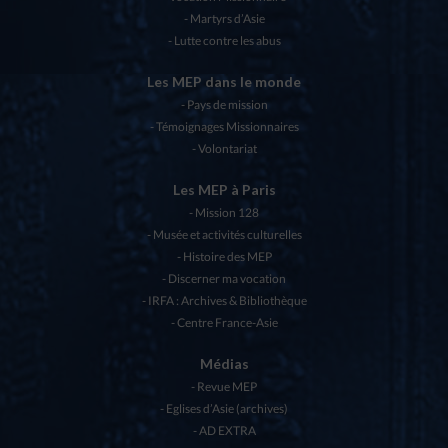
Martyrs d’Asie
Lutte contre les abus
Les MEP dans le monde
Pays de mission
Témoignages Missionnaires
Volontariat
Les MEP à Paris
Mission 128
Musée et activités culturelles
Histoire des MEP
Discerner ma vocation
IRFA : Archives & Bibliothèque
Centre France-Asie
Médias
Revue MEP
Eglises d’Asie (archives)
AD EXTRA