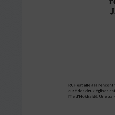
r
J
RCF est allé à la rencon
curé des deux églises ca
l’île d’Hokkaidō. Une par