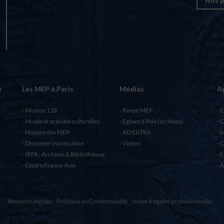
Nos p
e
Les MEP à Paris
Médias
A
Mission 128
Revue MEP
E
Musée et activités culturelles
Eglises d’Asie (archives)
C
Histoire des MEP
AD EXTRA
M
Discerner ma vocation
Vidéos
C
IRFA : Archives & Bibliothèque
E
Centre France-Asie
A
Mentions légales
Politique de Confidentialité
Index d'égalité professionnelle