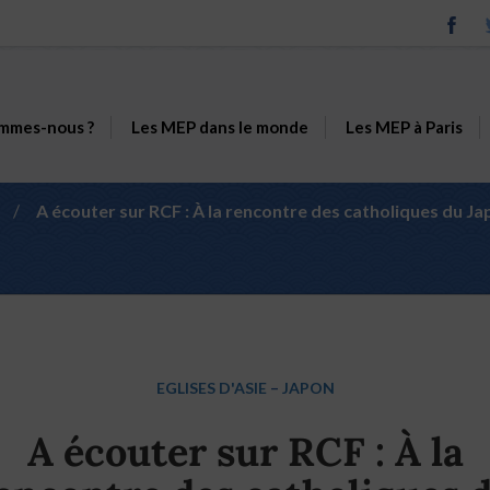
mmes-nous ?
Les MEP dans le monde
Les MEP à Paris
/
A écouter sur RCF : À la rencontre des catholiques du Ja
EGLISES D'ASIE
–
JAPON
A écouter sur RCF : À la