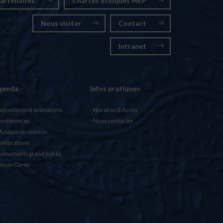
artenaires
Chartes éthiques MEP
Nous visiter
Contact
Intranet
genda
Infos pratiques
xpositions et animations
Horaires & Accès
onférences
Nous contacter
usique en mission
élébrations
vénements grand public
nnée Corée