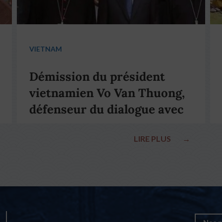
VIETNAM
Démission du président
vietnamien Vo Van Thuong,
défenseur du dialogue avec
le pape François
LIRE PLUS
→