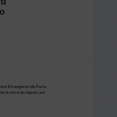
du
do
sion Etrangères de Paris,
ns le nord du Japon, sur