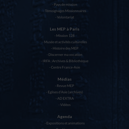
Pays de mission
Témoignages Missionnaires
Volontariat
Les MEP à Paris
Mission 128
Musée et activités culturelles
Histoire des MEP
Discerner ma vocation
IRFA : Archives & Bibliothèque
Centre France-Asie
Médias
Revue MEP
Eglises d’Asie (archives)
AD EXTRA
Vidéos
Agenda
Expositions et animations