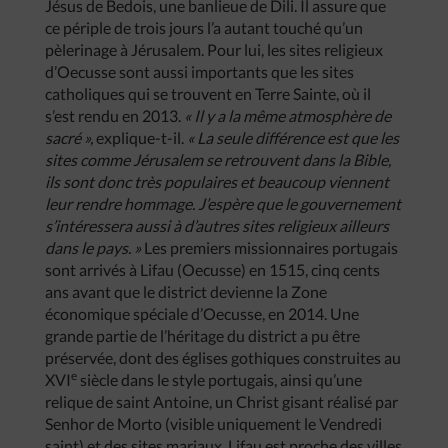
Jésus de Bedois, une banlieue de Dili. Il assure que
ce périple de trois jours l’a autant touché qu’un
pèlerinage à Jérusalem. Pour lui, les sites religieux
d’Oecusse sont aussi importants que les sites
catholiques qui se trouvent en Terre Sainte, où il
s’est rendu en 2013.
« Il y a la même atmosphère de
sacré »,
explique-t-il.
« La seule différence est que les
sites comme Jérusalem se retrouvent dans la Bible,
ils sont donc très populaires et beaucoup viennent
leur rendre hommage. J’espère que le gouvernement
s’intéressera aussi à d’autres sites religieux ailleurs
dans le pays. »
Les premiers missionnaires portugais
sont arrivés à Lifau (Oecusse) en 1515, cinq cents
ans avant que le district devienne la Zone
économique spéciale d’Oecusse, en 2014. Une
grande partie de l’héritage du district a pu être
préservée, dont des églises gothiques construites au
e
XVI
siècle dans le style portugais, ainsi qu’une
relique de saint Antoine, un Christ gisant réalisé par
Senhor de Morto (visible uniquement le Vendredi
saint) et des sites mariaux. Lifau est proche des villes