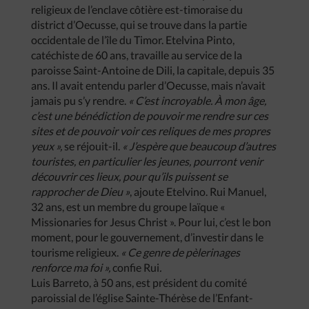
religieux de l’enclave côtière est-timoraise du
district d’Oecusse, qui se trouve dans la partie
occidentale de l’île du Timor. Etelvina Pinto,
catéchiste de 60 ans, travaille au service de la
paroisse Saint-Antoine de Dili, la capitale, depuis 35
ans. Il avait entendu parler d’Oecusse, mais n’avait
jamais pu s’y rendre.
« C’est incroyable. À mon âge,
c’est une bénédiction de pouvoir me rendre sur ces
sites et de pouvoir voir ces reliques de mes propres
yeux »,
se réjouit-il.
« J’espère que beaucoup d’autres
touristes, en particulier les jeunes, pourront venir
découvrir ces lieux, pour qu’ils puissent se
rapprocher de Dieu »
, ajoute Etelvino. Rui Manuel,
32 ans, est un membre du groupe laïque «
Missionaries for Jesus Christ ».
Pour lui, c’est le bon
moment, pour le gouvernement, d’investir dans le
tourisme religieux.
« Ce genre de pèlerinages
renforce ma foi »,
confie Rui
.
Luis Barreto, à 50 ans, est président du comité
paroissial de l’église Sainte-Thérèse de l’Enfant-