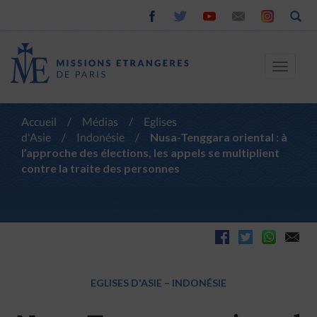
Toggle
navigat
Accueil
/
Médias
/
Eglises
d'Asie
/
Indonésie
/
Nusa-Tenggara oriental : à
l’approche des élections, les appels se multiplient
contre la traite des personnes
EGLISES D'ASIE
–
INDONÉSIE