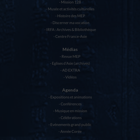
Mission 128
Musée et activités culturelles
Histoire des MEP
Discerner ma vocation
IRFA : Archives & Bibliothèque
Centre France-Asie
Médias
Revue MEP
Eglises d’Asie (archives)
AD EXTRA
Vidéos
Agenda
Expositions et animations
Conférences
Musique en mission
Célébrations
Evénements grand public
Année Corée