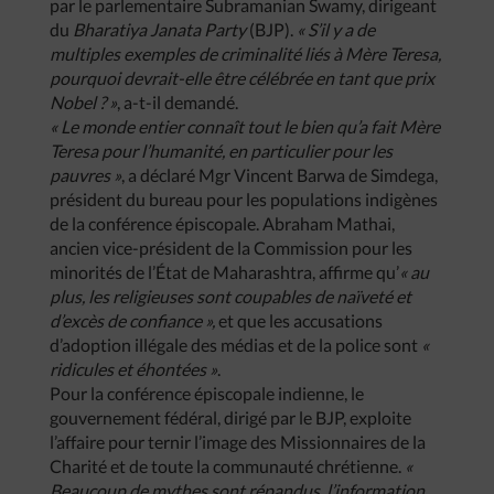
par le parlementaire Subramanian Swamy, dirigeant
du
Bharatiya Janata Party
(BJP).
« S’il y a de
multiples exemples de criminalité liés à Mère Teresa,
pourquoi devrait-elle être célébrée en tant que prix
Nobel ? »
, a-t-il demandé.
« Le monde entier connaît tout le bien qu’a fait Mère
Teresa pour l’humanité, en particulier pour les
pauvres »
, a déclaré Mgr Vincent Barwa de Simdega,
président du bureau pour les populations indigènes
de la conférence épiscopale. Abraham Mathai,
ancien vice-président de la Commission pour les
minorités de l’État de Maharashtra, affirme qu’
« au
plus, les religieuses sont coupables de naïveté et
d’excès de confiance »,
et que les accusations
d’adoption illégale des médias et de la police sont
«
ridicules et éhontées »
.
Pour la conférence épiscopale indienne, le
gouvernement fédéral, dirigé par le
BJP, exploite
l’affaire pour ternir l’image des Missionnaires de la
Charité et de toute la communauté chrétienne.
«
Beaucoup de mythes sont répandus, l’information