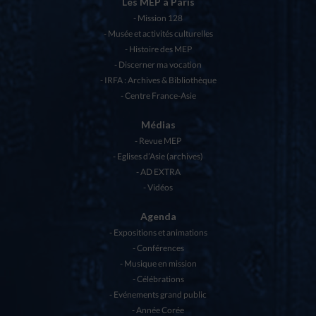
Les MEP à Paris
Mission 128
Musée et activités culturelles
Histoire des MEP
Discerner ma vocation
IRFA : Archives & Bibliothèque
Centre France-Asie
Médias
Revue MEP
Eglises d’Asie (archives)
AD EXTRA
Vidéos
Agenda
Expositions et animations
Conférences
Musique en mission
Célébrations
Evénements grand public
Année Corée