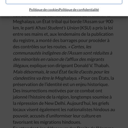
Déjà, plusieurs partis des autres États du nord-est
exigent des mesures protectionnistes, craignant de
Politique de cookies
Politique de confidentialité
voir déferler chez eux les ostracisés de l’Assam. Au
Meghalaya, un État tribal qui borde l’Assam sur 900
km, le parti
Khasi Student’s Union
(KSU) a pris la loi
entre ses mains et, aux lendemains de la publication
du registre, a monté des barrages pour procéder à
des contrôles sur les routes.
« Certes, les
communautés indigènes de l’Assam sont réduites à
des minorités en raison de l’afflux des migrants
illégaux,
explique son dirigeant Donald V. Thabah.
Mais désormais, le seul État facile d’accès pour les
clandestins va être le Meghalaya. »
Pour ces États, la
préservation de l’identité est un enjeu historique.
Des insurrections motivées par ce combat ont
jalonné l’histoire de la région, longtemps soumise à
la répression de New Delhi. Aujourd’hui, les griefs
locaux visent également les nationalistes hindous au
pouvoir, accusés d’uniformiser leur culture en
favorisant les migrations hindoues.