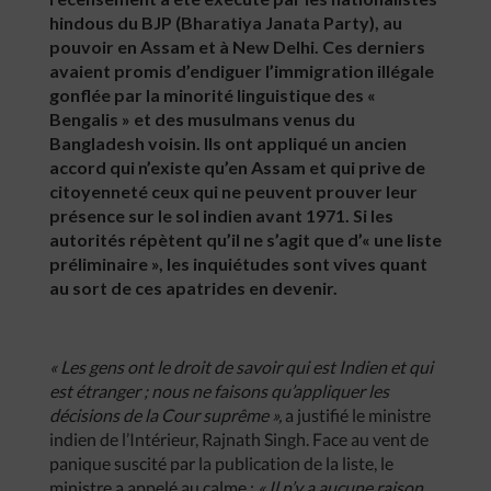
hindous du BJP (Bharatiya Janata Party), au
pouvoir en Assam et à New Delhi. Ces derniers
avaient promis d’endiguer l’immigration illégale
gonflée par la minorité linguistique des «
Bengalis » et des musulmans venus du
Bangladesh voisin. Ils ont appliqué un ancien
accord qui n’existe qu’en Assam et qui prive de
citoyenneté ceux qui ne peuvent prouver leur
présence sur le sol indien avant 1971. Si les
autorités répètent qu’il ne s’agit que d’« une liste
préliminaire », les inquiétudes sont vives quant
au sort de ces apatrides en devenir.
« Les gens ont le droit de savoir qui est Indien et qui
est étranger ; nous ne faisons qu’appliquer les
décisions de la Cour suprême »,
a justifié le ministre
indien de l’Intérieur, Rajnath Singh. Face au vent de
panique suscité par la publication de la liste, le
ministre a appelé au calme :
« Il n’y a aucune raison