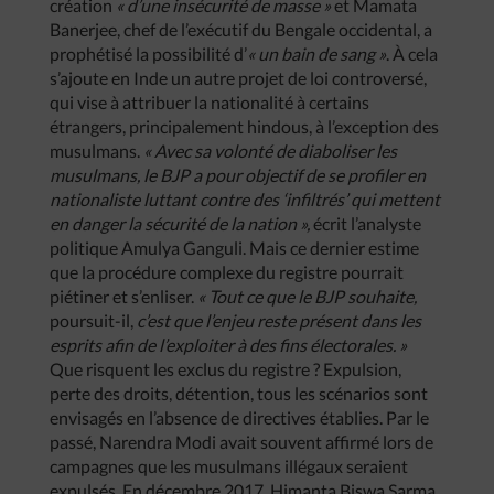
création
« d’une insécurité de masse »
et Mamata
Banerjee, chef de l’exécutif du Bengale occidental, a
prophétisé la possibilité d’
« un bain de sang »
. À cela
s’ajoute en Inde un autre projet de loi controversé,
qui vise à attribuer la nationalité à certains
étrangers, principalement hindous, à l’exception des
musulmans.
« Avec sa volonté de diaboliser les
musulmans, le BJP a pour objectif de se profiler en
nationaliste luttant contre des ‘infiltrés’ qui mettent
en danger la sécurité de la nation »,
écrit l’analyste
politique Amulya Ganguli. Mais ce dernier estime
que la procédure complexe du registre pourrait
piétiner et s’enliser.
« Tout ce que le BJP souhaite,
poursuit-il,
c’est que l’enjeu reste présent dans les
esprits afin de l’exploiter à des fins électorales. »
Que risquent les exclus du registre ? Expulsion,
perte des droits, détention, tous les scénarios sont
envisagés en l’absence de directives établies. Par le
passé, Narendra Modi avait souvent affirmé lors de
campagnes que les musulmans illégaux seraient
expulsés. En décembre 2017, Himanta Biswa Sarma,