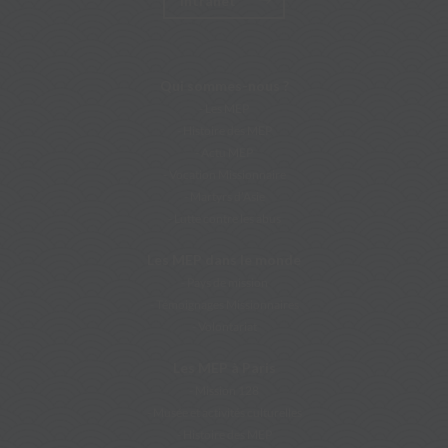
Intranet
Qui sommes-nous ?
Les MEP
Histoire des MEP
Actu MEP
Vocation Missionnaire
Martyrs d’Asie
Lutte contre les abus
Les MEP dans le monde
Pays de mission
Témoignages Missionnaires
Volontariat
Les MEP à Paris
Mission 128
Musée et activités culturelles
Histoire des MEP