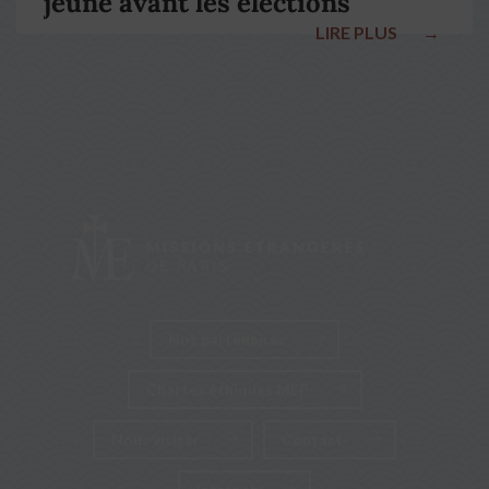
jeûne avant les élections
LIRE PLUS
→
nationales
Nos partenaires
Chartes éthiques MEP
Nous visiter
Contact