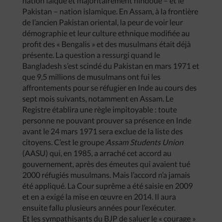
nation laïque et majoritairement hindoue – et le
Pakistan – nation islamique. En Assam, à la frontière
de l’ancien Pakistan oriental, la peur de voir leur
démographie et leur culture ethnique modifiée au
profit des « Bengalis » et des musulmans était déjà
présente. La question a ressurgi quand le
Bangladesh s’est scindé du Pakistan en mars 1971 et
que 9,5 millions de musulmans ont fui les
affrontements pour se réfugier en Inde au cours des
sept mois suivants, notamment en Assam. Le
Registre établira une règle impitoyable : toute
personne ne pouvant prouver sa présence en Inde
avant le 24 mars 1971 sera exclue de la liste des
citoyens. C’est le groupe
Assam Students Union
(AASU) qui, en 1985, a arraché cet accord au
gouvernement, après des émeutes qui avaient tué
2000 réfugiés musulmans. Mais l’accord n’a jamais
été appliqué. La Cour suprême a été saisie en 2009
et en a exigé la mise en œuvre en 2014. Il aura
ensuite fallu plusieurs années pour l’exécuter.
Et les sympathisants du BJP de saluer le « courage »