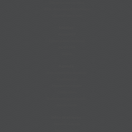
Discerner ma vocation
IRFA : Archives & Bibliothèque
Centre France-Asie
Médias
Revue MEP
Eglises d’Asie (archives)
AD EXTRA
Vidéos
Agenda
Expositions et animations
Conférences
Musique en mission
Célébrations
Evénements grand public
Année Corée
Infos pratiques
Horaires & Accès
Nous contacter