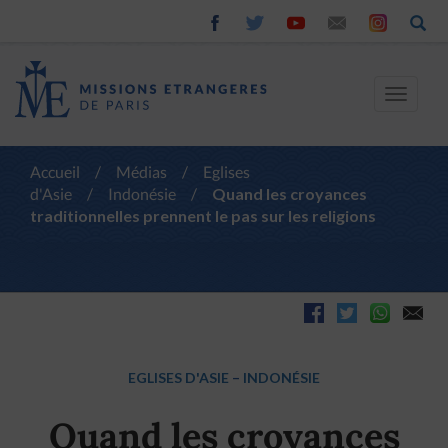
Toggle
navigat
Accueil
/
Médias
/
Eglises
d'Asie
/
Indonésie
/
Quand les croyances
traditionnelles prennent le pas sur les religions
EGLISES D'ASIE
–
INDONÉSIE
Quand les croyances