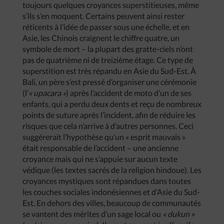
toujours quelques croyances superstitieuses, même
s’ils s’en moquent. Certains peuvent ainsi rester
réticents à l’idée de passer sous une échelle, et en
Asie, les Chinois craignent le chiffre quatre, un
symbole de mort – la plupart des gratte-ciels n’ont
pas de quatrième ni de treizième étage. Ce type de
superstition est très répandu en Asie du Sud-Est. À
Bali, un père s’est pressé d’organiser une cérémonie
(l’
« upacara »
) après l’accident de moto d’un de ses
enfants, qui a perdu deux dents et reçu de nombreux
points de suture après l’incident, afin de réduire les
risques que cela n’arrive à d’autres personnes. Ceci
suggérerait l’hypothèse qu’un « esprit mauvais »
était responsable de l’accident – une ancienne
croyance mais qui ne s’appuie sur aucun texte
védique (les textes sacrés de la religion hindoue). Les
croyances mystiques sont répandues dans toutes
les couches sociales indonésiennes et d’Asie du Sud-
Est. En dehors des villes, beaucoup de communautés
se vantent des mérites d’un sage local ou
« dukun »