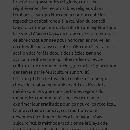
l’
« adat »
surpassent les religions, ce qui met
régulièrement les responsables religieux dans
l’embarras. Sutopo Nugroho a donc accepté les
reproches et s’est rendu à la réunion du conseil
Dayak. Les dirigeants de la tribu lui ont expliqué que
le festival
Gawai Dayak
qu’il a accusé des feux, était
célébré chaque année pour honorer les nouvelles
récoltes. Ils ont aussi ajouté qu’ils contrôlent ainsi la
gestion des forêts depuis des siècles, par une
agriculture itinérante qui alterne les cycles de
culture et de retour en friche, grâce à la régénération
des terres par le feu (culture sur brûlis).
Le concept d’un festival des récoltes est quelque
chose de relativement universel. Les aléas de la
météo sont tels que dans certaines régions du
monde, les communautés locales tiennent à
exprimer leur gratitude pour les nouvelles récoltes…
D’une certaine manière, ces traditions sont
devenues étroitement liées à la religion. Mais
aujourd’hui, la méthode traditionnelle Dayak de
gestion des forêts doit subir la pression du droit