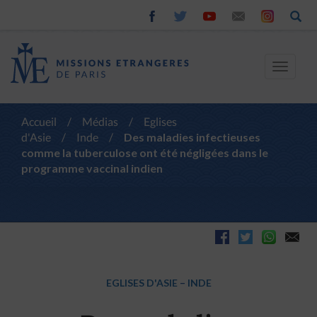
Toggle
navigat
Accueil
/
Médias
/
Eglises
d'Asie
/
Inde
/
Des maladies infectieuses
comme la tuberculose ont été négligées dans le
programme vaccinal indien
EGLISES D'ASIE
–
INDE