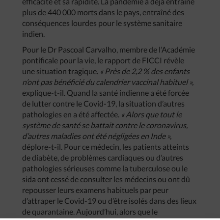
efficacité et sa rapidité. La pandémie a déjà entraîné
plus de 440 000 morts dans le pays, entraîné des
conséquences lourdes pour le système sanitaire
indien.
Pour le Dr Pascoal Carvalho, membre de l’Académie
pontificale pour la vie, le rapport de FICCI révèle
une situation tragique.
« Près de 2,2 % des enfants
n’ont pas bénéficié du calendrier vaccinal habituel »,
explique-t-il. Quand la santé indienne a été forcée
de lutter contre le Covid-19, la situation d’autres
pathologies en a été affectée.
« Alors que tout le
système de santé se battait contre le coronavirus,
d’autres maladies ont été négligées en Inde »,
déplore-t-il. Pour ce médecin, les patients atteints
de diabète, de problèmes cardiaques ou d’autres
pathologies sérieuses comme la tuberculose ou le
sida ont cessé de consulter les médecins ou ont dû
repousser leurs examens habituels par peur
d’attraper le Covid-19 ou d’être isolés dans des lieux
de quarantaine. Aujourd’hui, alors que le