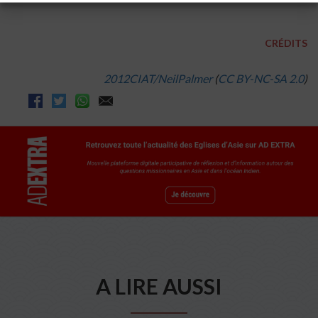
CRÉDITS
2012CIAT/NeilPalmer
(
CC BY-NC-SA 2.0
)
A LIRE AUSSI