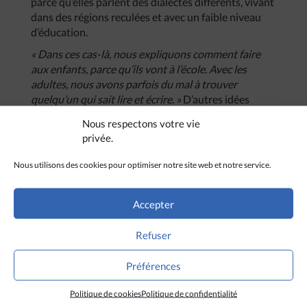
parce qu’elles parlent des dialectes différents, vivant
dans des régions reculées et avec un faible niveau
d’éducation.
« Dans ces cas-là, nous expliquons comment faire
aux enfants, parce qu’ils vont à l’école. Avec les
adultes, nous avons parfois du mal à trouver
quelqu’un qui sait lire et écrire. »
D’autres idées
innovantes peuvent également venir des fermiers.
Nous respectons votre vie
« Nous soutenons leurs idées autant que possible.
privée.
Nous essayons d’utiliser des semences et des
engrais locaux au maximum, afin de résister au choc
Nous utilisons des cookies pour optimiser notre site web et notre service.
des marchés. Cela a permis de contenir les effets de
la pandémie »,
explique l’organisation.
« C’est en
Accepter
responsabilisant les communautés locales qu’elles
pourront devenir les acteurs de leur propre
développement »,
ajoute Srijana.
Refuser
(Avec Asianews)
Préférences
Politique de cookies
Politique de confidentialité