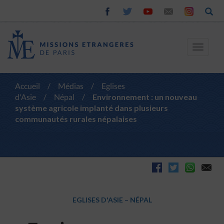
Toggle
navigat
Accueil
/
Médias
/
Eglises
d'Asie
/
Népal
/
Environnement : un nouveau
système agricole implanté dans plusieurs
communautés rurales népalaises
EGLISES D'ASIE
–
NÉPAL