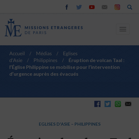
Toggle
navigat
Accueil
/
Médias
/
Eglises
d'Asie
/
Philippines
/
Éruption de volcan Taal :
l’Église Philippine se mobilise pour l’intervention
d’urgence auprès des évacués
EGLISES D'ASIE
–
PHILIPPINES