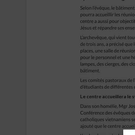
Selon l’évêque, le bâtiment
pourra accueillir les réunio
centre a aussi pour objectif
Jésus et répandre ses ense
L’archevêque, qui vient to
de trois ans, a précisé qu
places, une salle de réunio
pour le personnel et une hô
lampes, des cierges, des c
bâtiment.
Les comités pastoraux de l’
d’étudiants de différentes 
Le centre accueillera le
Dans son homélie, Mgr Jo
Conférence des évêques du 
catholiques vietnamiens se
ajouté que le centre accuei