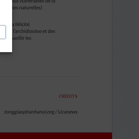
 les plus vulnérables de la
astrophes naturelles)
le, a félicité
ses de l’archidiocèse et des
u accueillir les
CRÉDITS
tonggiaophanhanoi.org / Ucanews