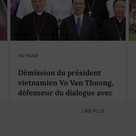
VIETNAM
Démission du président
vietnamien Vo Van Thuong,
défenseur du dialogue avec
le pape François
LIRE PLUS
→