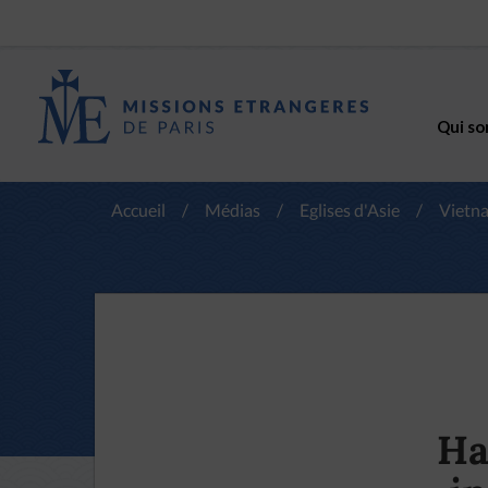
Qui so
Accueil
/
Médias
/
Eglises d'Asie
/
Vietn
Ha