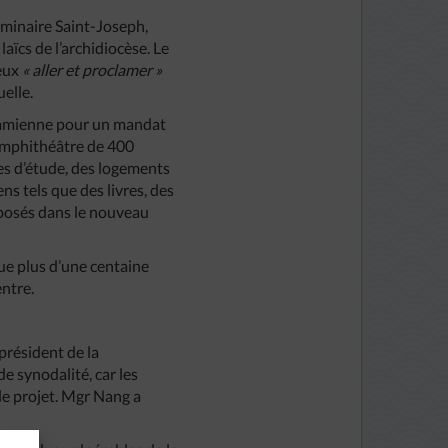
séminaire Saint-Joseph,
laïcs de l’archidiocèse. Le
ieux
« aller et proclamer »
elle.
etnamienne pour un mandat
 amphithéâtre de 400
les d’étude, des logements
ns tels que des livres, des
xposés dans le nouveau
que plus d’une centaine
entre.
résident de la
e synodalité, car les
le projet. Mgr Nang a