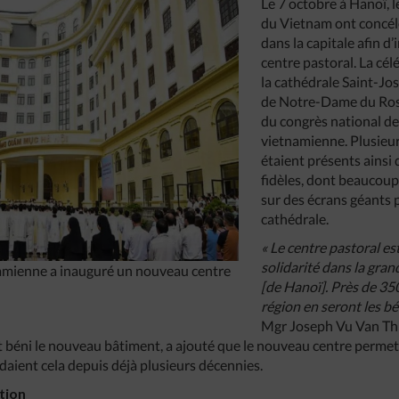
Le 7 octobre à Hanoï, 
du Vietnam ont concél
dans la capitale afin 
centre pastoral. La cél
la cathédrale Saint-Jos
de Notre-Dame du Rosai
du congrès national de
vietnamienne. Plusieur
étaient présents ainsi 
fidèles, dont beaucoup
sur des écrans géants 
cathédrale.
« Le centre pastoral es
solidarité dans la gran
tnamienne a inauguré un nouveau centre
[de Hanoï]. Près de 35
région en seront les bé
Mgr Joseph Vu Van Thi
t béni le nouveau bâtiment, a ajouté que le nouveau centre perme
ndaient cela depuis déjà plusieurs décennies.
tion