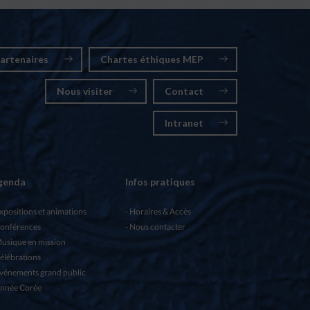
artenaires
Chartes éthiques MEP
Nous visiter
Contact
Intranet
genda
Infos pratiques
xpositions et animations
Horaires & Accès
onférences
Nous contacter
usique en mission
élébrations
vénements grand public
nnée Corée