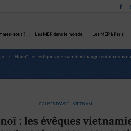
mmes-nous ?
Les MEP dans le monde
Les MEP à Paris
am
/
Hanoï : les évêques vietnamiens inaugurent un nouveau
EGLISES D'ASIE
–
VIETNAM
noï : les évêques vietnami