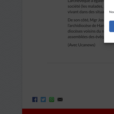
L’archevêque a également ap
société (les malades, les p
vivant dans des situations
Nou
De son côté, Mgr Joseph Do
l’archidiocèse de Hanoï pou
diocèses voisins du nord du
assemblées des évêques de 
(Avec Ucanews)