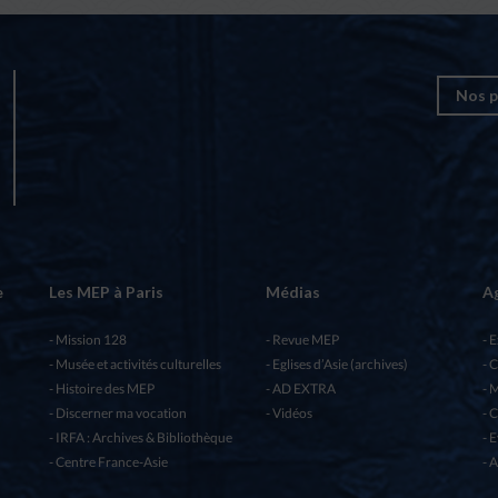
Nos p
e
Les MEP à Paris
Médias
A
Mission 128
Revue MEP
E
Musée et activités culturelles
Eglises d’Asie (archives)
C
Histoire des MEP
AD EXTRA
M
Discerner ma vocation
Vidéos
C
IRFA : Archives & Bibliothèque
E
Centre France-Asie
A