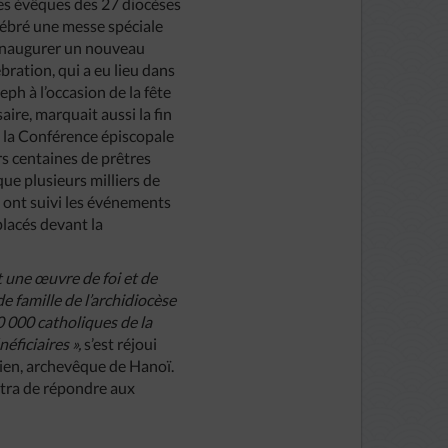
les évêques des 27 diocèses
ébré une messe spéciale
d’inaugurer un nouveau
ébration, qui a eu lieu dans
eph à l’occasion de la fête
re, marquait aussi la fin
 la Conférence épiscopale
s centaines de prêtres
que plusieurs milliers de
 ont suivi les événements
placés devant la
t une œuvre de foi et de
de famille de l’archidiocèse
0 000 catholiques de la
néficiaires »,
s’est réjoui
en, archevêque de Hanoï.
ttra de répondre aux