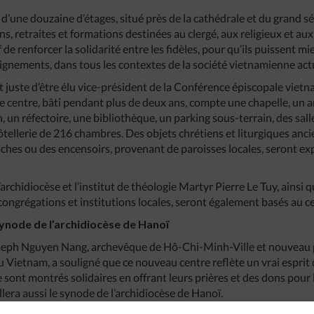
 d’une douzaine d’étages, situé près de la cathédrale et du grand 
ns, retraites et formations destinées au clergé, aux religieux et aux 
 de renforcer la solidarité entre les fidèles, pour qu’ils puissent m
ignements, dans tous les contextes de la société vietnamienne actu
ut juste d’être élu vice-président de la Conférence épiscopale vi
e le centre, bâti pendant plus de deux ans, compte une chapelle, un
n, un réfectoire, une bibliothèque, un parking sous-terrain, des sal
tellerie de 216 chambres. Des objets chrétiens et liturgiques ancie
loches ou des encensoirs, provenant de paroisses locales, seront e
archidiocèse et l’institut de théologie Martyr Pierre Le Tuy, ainsi 
congrégations et institutions locales, seront également basés au c
 synode de l’archidiocèse de Hanoï
seph Nguyen Nang, archevêque de Hô-Chi-Minh-Ville et nouveau p
Vietnam, a souligné que ce nouveau centre reflète un vrai esprit d
 sont montrés solidaires en offrant leurs prières et des dons pour 
llera aussi le synode de l’archidiocèse de Hanoï.