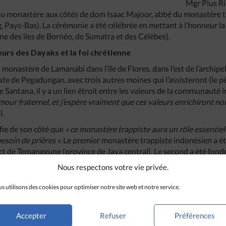
Mgr Pius Ri
au monastère aux côtés de dom Isaac Majoor, abbé du monastère
 Pays-Bas). La cérémonie a été célébrée en mettant à l’honneur la 
ne des îles de Bornéo, de Sumatra et des Célèbes).
leurs des Dayaks et la foi chrétienne
monastère de Lamanabi dans l’île de Flores, dans l’est de l’archipel
e de Pegadungan, avec trois autres moines qui l’assisteront (le pè
re Santana, il y a un lien étroit entre les valeurs de la communauté 
l’amour fraternel, et j’espère vraiment que ces valeurs enrichiront no
l.
fie de son côté que
« ce monastère trappiste aura un rôle essentiel
soin de prières ».
Le premier monastère trappiste indonésien a é
ct de Temanggung (province de Java central). Le second a été fon
également à Java central), tandis que le troisième a été fondé en 
Nous respectons votre vie privée.
des Petites îles de la Sonde orientales).
s utilisons des cookies pour optimiser notre site web et notre service.
Accepter
Refuser
Préférences