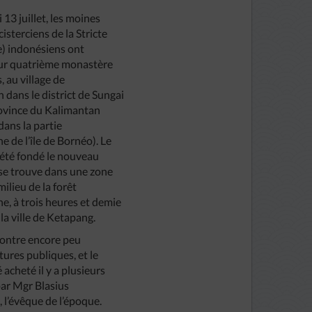
13 juillet, les moines
cisterciens de la Stricte
) indonésiens ont
eur quatrième monastère
, au village de
dans le district de Sungai
ovince du Kalimantan
dans la partie
e de l’île de Bornéo). Le
a été fondé le nouveau
se trouve dans une zone
milieu de la forêt
e, à trois heures et demie
la ville de Ketapang.
 contre encore peu
tures publiques, et le
é acheté il y a plusieurs
ar Mgr Blasius
 l’évêque de l’époque.