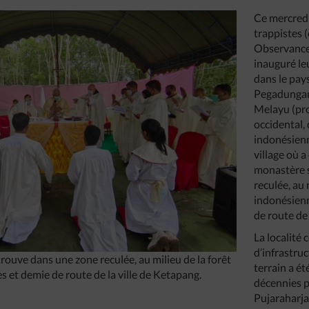
Ce mercredi 
trappistes (
Observance
inauguré l
dans le pays
Pegadungan 
Melayu (pr
occidental, 
indonésienn
village où 
monastère 
reculée, au 
indonésienn
de route de 
La localité
d’infrastruc
ouve dans une zone reculée, au milieu de la forêt
terrain a ét
s et demie de route de la ville de Ketapang.
décennies p
Pujaraharja,