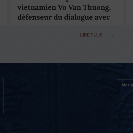
vietnamien Vo Van Thuong,
défenseur du dialogue avec
le pape François
LIRE PLUS
→
Nos p