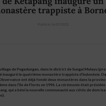
de Ketapang inaugure un
onastère trappiste à Born
Publié le 16/07/2022
u village de Pegadungan, dans le district de Sungai Melayu (p
té inauguré le quatrième monastère trappiste d’Indonésie. Da
e Observance ont déjà fondé deux monastères dans la provinc
ième dans l’île de Florès en 1996. La cérémonie était présidé
ang, qui a béni la nouvelle communauté aux côtés de dom Is
s).