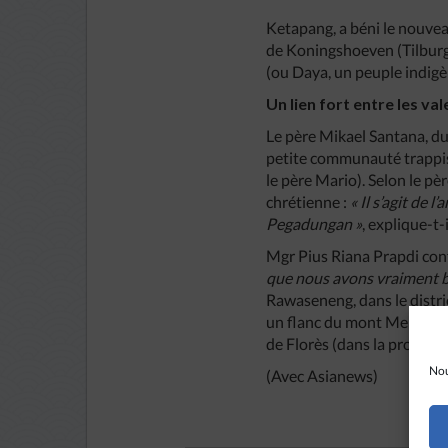
Ketapang, a béni le nouve
de Koningshoeven (Tilburg,
(ou Daya, un peuple indigè
Un lien fort entre les va
Le père Mikael Santana, du 
petite communauté trappist
le père Mario). Selon le pè
chrétienne :
« Il s’agit de 
Pegadungan »
, explique-t-i
Mgr Pius Riana Prapdi con
que nous avons vraiment be
Rawaseneng, dans le distri
un flanc du mont Merbabu (
de Florès (dans la province 
Nou
(Avec Asianews)