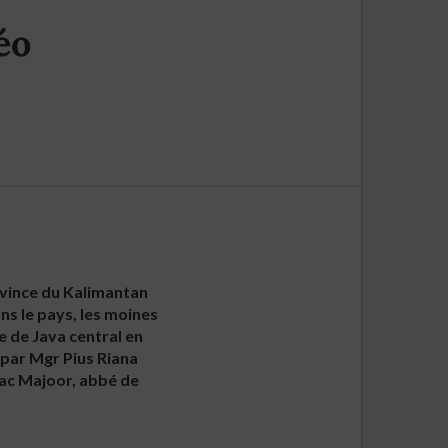
éo
rovince du Kalimantan
ns le pays, les moines
e de Java central en
e par Mgr Pius Riana
aac Majoor, abbé de