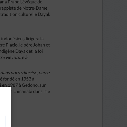
ana Prapdi, évêque de
 trappiste de Notre-Dame
tradition culturelle Dayak
 indonésien, dirigera la
re Placio, le père Johan et
indigène Dayak et la foi
tre vie future à
 dans notre diocèse, parce
té fondé en 1953 à
dé en 1987 à Gedono, sur
1996 à Lamanabi dans l’île