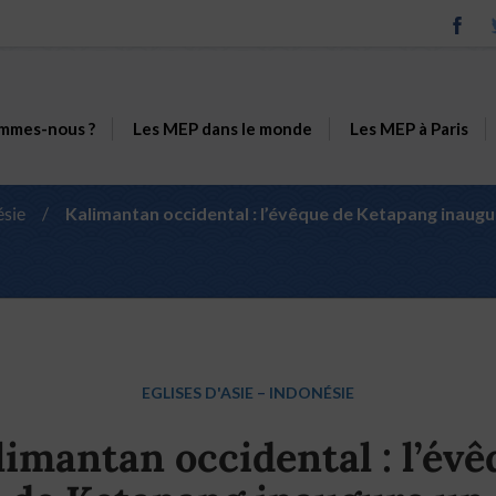
mmes-nous ?
Les MEP dans le monde
Les MEP à Paris
ésie
/
Kalimantan occidental : l’évêque de Ketapang inaug
EGLISES D'ASIE
–
INDONÉSIE
limantan occidental : l’évê