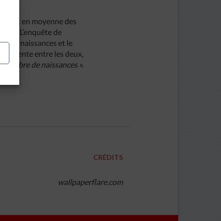
touchant en moyenne des
CDE). L’enquête de
re de naissances et le
 évidente entre les deux,
le nombre de naissances ».
.
CRÉDITS
wallpaperflare.com