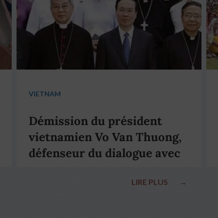
VIETNAM
Démission du président
vietnamien Vo Van Thuong,
défenseur du dialogue avec
le pape François
LIRE PLUS
→