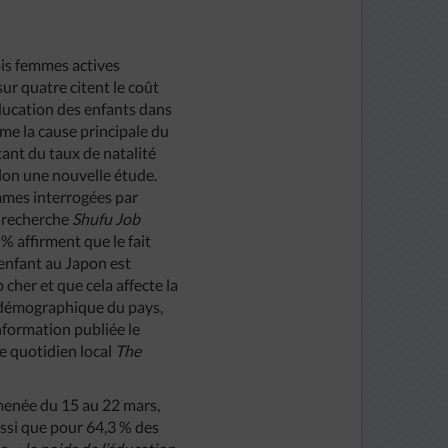
is femmes actives
ur quatre citent le coût
éducation des enfants dans
me la cause principale du
tant du taux de natalité
elon une nouvelle étude.
mmes interrogées par
e recherche
Shufu Job
 % affirment que le fait
 enfant au Japon est
cher et que cela affecte la
 démographique du pays,
nformation publiée le
le quotidien local
The
menée du 15 au 22 mars,
ssi que pour 64,3 % des