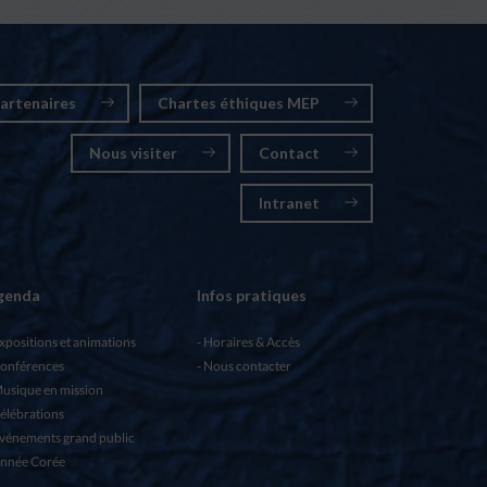
artenaires
Chartes éthiques MEP
Nous visiter
Contact
Intranet
genda
Infos pratiques
xpositions et animations
Horaires & Accès
onférences
Nous contacter
usique en mission
élébrations
vénements grand public
nnée Corée