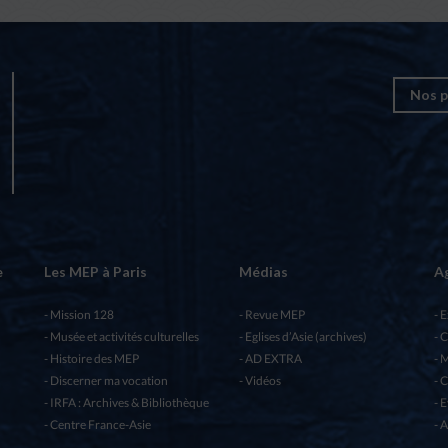
Nos p
e
Les MEP à Paris
Médias
A
Mission 128
Revue MEP
E
Musée et activités culturelles
Eglises d’Asie (archives)
C
Histoire des MEP
AD EXTRA
M
Discerner ma vocation
Vidéos
C
IRFA : Archives & Bibliothèque
E
Centre France-Asie
A