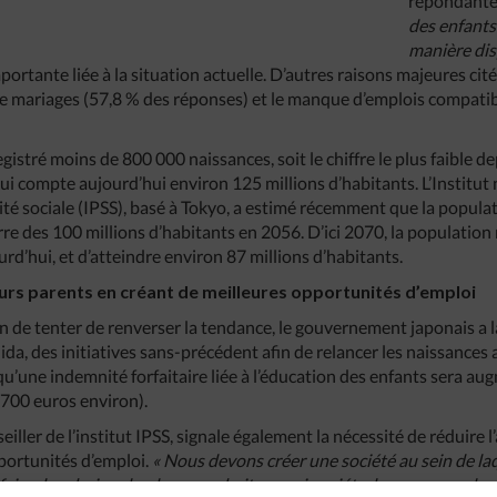
répondante
des enfants
manière di
portante liée à la situation actuelle. D’autres raisons majeures cit
e mariages (57,8 % des réponses) et le manque d’emplois compatib
egistré moins de 800 000 naissances, soit le chiffre le plus faible d
qui compte aujourd’hui environ 125 millions d’habitants. L’Institut
té sociale (IPSS), basé à Tokyo, a estimé récemment que la popula
rre des 100 millions d’habitants en 2056. D’ici 2070, la population
rd’hui, et d’atteindre environ 87 millions d’habitants.
turs parents en créant de meilleures opportunités d’emploi
in de tenter de renverser la tendance, le gouvernement japonais a 
da, des initiatives sans-précédent afin de relancer les naissances 
qu’une indemnité forfaitaire liée à l’éducation des enfants sera a
 700 euros environ).
ller de l’institut IPSS, signale également la nécessité de réduire l
portunités d’emploi.
« Nous devons créer une société au sein de laq
faire des choix selon leurs souhaits sans inquiétude, par exempl