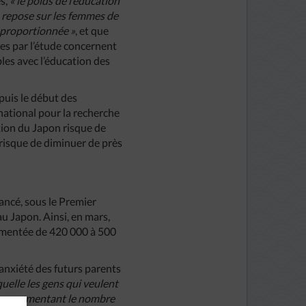
s,
« le poids de l’éducation
 repose sur les femmes de
sproportionnée »
, et que
ées par l’étude concernent
les avec l’éducation des
epuis le début des
 national pour la recherche
tion du Japon risque de
 risque de diminuer de près
lancé, sous le Premier
au Japon. Ainsi, en mars,
ugmentée de 420 000 à 500
’anxiété des futurs parents
uelle les gens qui veulent
e en augmentant le nombre