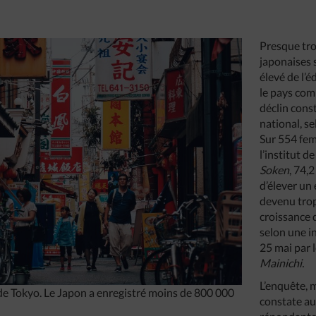
Presque tro
japonaises s
élevé de l’
le pays com
déclin cons
national, s
Sur 554 fe
l’institut d
Soken
, 74,2
d’élever un
devenu trop 
croissance
selon une i
25 mai par 
Mainichi.
L’enquête, 
de Tokyo. Le Japon a enregistré moins de 800 000
constate au