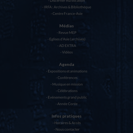
Discerner ma vocation
IRFA : Archives & Bibliothèque
Centre France-Asie
Médias
Revue MEP
Eglises d’Asie (archives)
AD EXTRA
Vidéos
Agenda
Expositions et animations
Conférences
Musique en mission
Célébrations
Evénements grand public
Année Corée
Infos pratiques
Horaires & Accès
Nous contacter