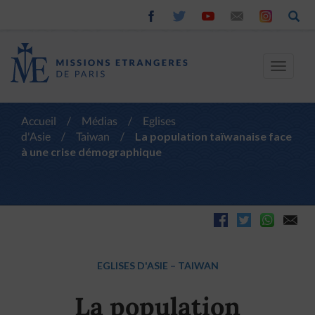
Toggle
navigat
Accueil
/
Médias
/
Eglises
d'Asie
/
Taiwan
/
La population taïwanaise face
à une crise démographique
EGLISES D'ASIE
–
TAIWAN
La population