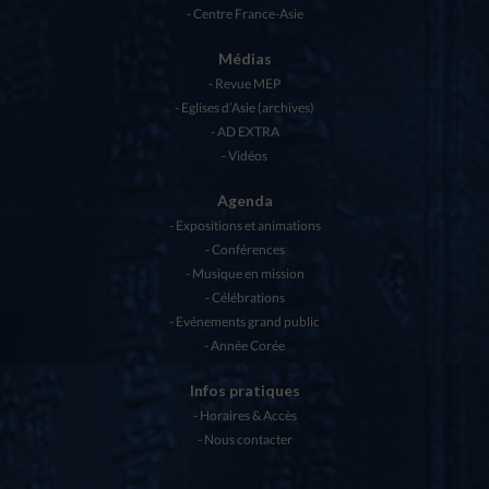
Centre France-Asie
Médias
Revue MEP
Eglises d’Asie (archives)
AD EXTRA
Vidéos
Agenda
Expositions et animations
Conférences
Musique en mission
Célébrations
Evénements grand public
Année Corée
Infos pratiques
Horaires & Accès
Nous contacter