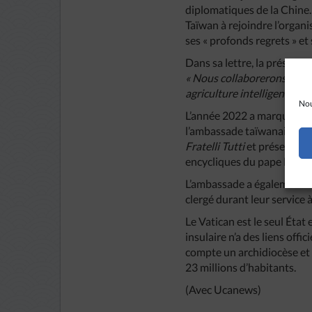
diplomatiques de la Chine
Taïwan à rejoindre l’organ
ses « profonds regrets » et
Dans sa lettre, la présiden
« Nous collaborerons avec
agriculture intelligente, d
Nou
L’année 2022 a marqué le 
l’ambassade taïwanaise prè
Fratelli Tutti
et présentant 
encycliques du pape Franç
L’ambassade a également o
clergé durant leur service 
Le Vatican est le seul État
insulaire n’a des liens off
compte un archidiocèse et 
23 millions d’habitants.
(Avec Ucanews)