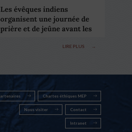
Les évêques indiens
organisent une journée de
prière et de jeûne avant les
élections nationales
LIRE PLUS
→
artenaires
Chartes éthiques MEP
Nous visiter
Contact
Intranet