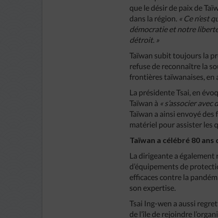
que le désir de paix de Taï
dans la région.
« Ce n’est 
démocratie et notre liberté
détroit. »
Taïwan subit toujours la pr
refuse de reconnaître la so
frontières taïwanaises, en 
La présidente Tsai, en évo
Taïwan à
« s’associer avec 
Taïwan a ainsi envoyé des 
matériel pour assister les 
Taïwan a célébré 80 ans 
La dirigeante a également r
d’équipements de protectio
efficaces contre la pandém
son expertise.
Tsai Ing-wen a aussi regret
de l’île de rejoindre l’o