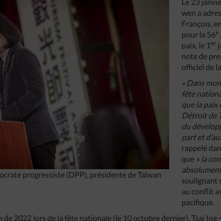
Le 23 janvie
wen a adres
François, e
e
pour la 56
er
paix, le 1
j
note de pres
officiel de 
« Dans mon 
fête national
que la paix 
Détroit de 
du dévelop
part et d’au
rappelé dans
que
« la co
absolument
ocrate progressiste (DPP), présidente de Taïwan
soulignant 
au conflit 
pacifique.
 de 2022 lors de la fête nationale (le 10 octobre dernier), Tsai In