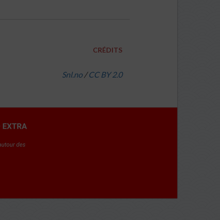
CRÉDITS
Snl.no
/
CC BY 2.0