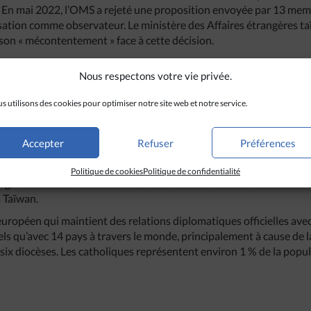
. En mai 2022, l’OMS a rejeté une proposition envoyée par 13 mem
isation comme observateur. Le ministère des Affaires étrangères t
 son « mécontentement » face à cette décision.
te a aussi souligné sa résolution à atteindre un objectif de neutrali
Nous respectons votre vie privée.
 le Saint-Siège sur de nombreux projets environnementaux, dont 
es systèmes solaires et des véhicules électriques »,
a-t-elle expliqué.
s utilisons des cookies pour optimiser notre site web et notre service.
e
80
anniversaire des relations diplomatiques entre Taïwan et le Sai
s le Saint-Siège a notamment organisé une exposition artistique c
Accepter
Refuser
Préférences
des calligraphies traditionnelles contenant des extraits de la Bible
ois.
Politique de cookies
Politique de confidentialité
rganisé une conférence en l’honneur des œuvres charitables réal
à Taïwan.
 européen qui maintient des relations diplomatiques officielles ave
iciels qu’avec 14 pays à travers le monde, principalement à cause de 
six diocèses. Les catholiques représentent environ 1 % de la popul