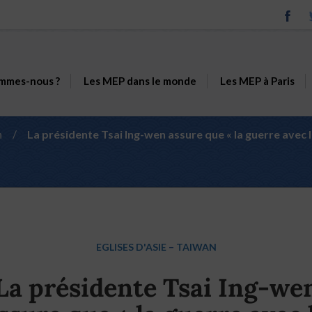
mmes-nous ?
Les MEP dans le monde
Les MEP à Paris
n
/
La présidente Tsai Ing-wen assure que « la guerre avec l
EGLISES D'ASIE
–
TAIWAN
La présidente Tsai Ing-we