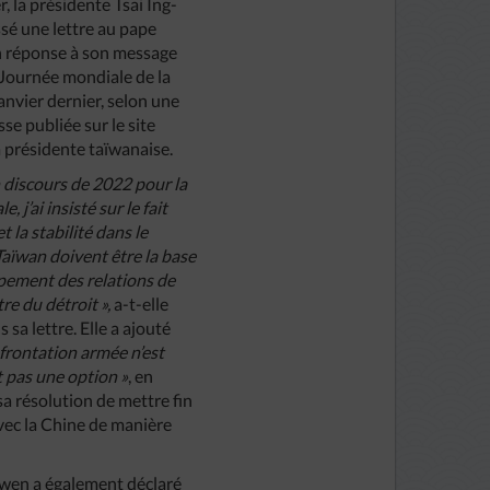
r, la présidente Tsai Ing-
sé une lettre au pape
n réponse à son message
Journée mondiale de la
anvier dernier, selon une
se publiée sur le site
la présidente taïwanaise.
discours de 2022 pour la
e, j’ai insisté sur le fait
et la stabilité dans le
Taïwan doivent être la base
pement des relations de
tre du détroit »,
a-t-elle
 sa lettre. Elle a ajouté
nfrontation armée n’est
 pas une option »
, en
sa résolution de mettre fin
avec la Chine de manière
g-wen a également déclaré