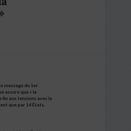
la
»
son message du 1er
se assure que « la
fin aux tensions avec la
ment que par 14 États,