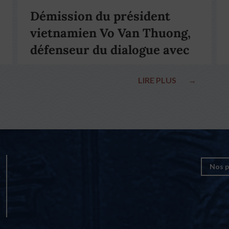
Démission du président
vietnamien Vo Van Thuong,
défenseur du dialogue avec
le pape François
LIRE PLUS
→
Nos p