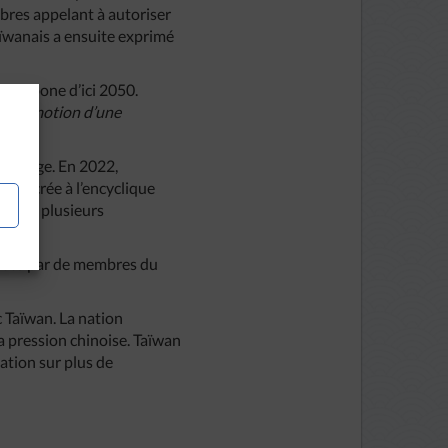
bres appelant à autoriser
aïwanais a ensuite exprimé
té carbone d’ici 2050.
la promotion d’une
nt-Siège. En 2022,
onsacrée à l’encyclique
 et de plusieurs
isées par de membres du
c Taïwan. La nation
la pression chinoise. Taïwan
ation sur plus de