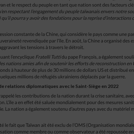
wan et le respect du peuple en tant que nation sont des facteurs clé
qu’en respectant l’engagement du peuple taïwanais envers notre so
 qu’il pourra y avoir des fondations pour la reprise d’interactions 
ession constante de la Chine, qui considère le pays comme une part
uveraineté revendiquée par l’île. En août, la Chine a organisé des e
aggravant les tensions à travers le détroit.
quant l’encyclique
Fratelli Tutti
du pape François, a également soul
des nations amies afin de soutenir les efforts de reconstruction en 
fonds à hauteur de plus de 30 millions de dollars US et distribué 
quelques millions de réfugiés ukrainiens déplacés par la guerre.
de relations diplomatiques avec le Saint-Siège en 2022
appelé les contributions de la nation durant la crise sanitaire, av
n. L’île a en effet été saluée mondialement pour des mesures sani
ie. La nation a également soutenu d’autres pays avec du matériel 
té le fait que Taïwan ait été exclu de l’OMS (Organisation mondiale 
rganisation comme membre ou comme observateur a été repoussée en