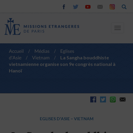
Toggle
navigat
Accueil
/
Médias
/
Eglises
d'Asie
/
Vietnam
/
La Sangha bouddhiste
vietnamienne organise son 9e congrès national à
Hanoï
EGLISES D'ASIE
–
VIETNAM