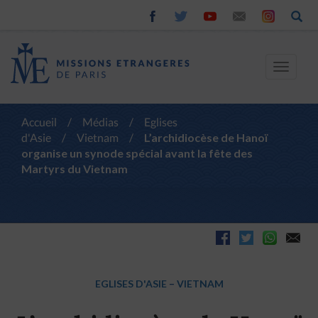
Toggle
navigat
Accueil
/
Médias
/
Eglises
d'Asie
/
Vietnam
/
L’archidiocèse de Hanoï
organise un synode spécial avant la fête des
Martyrs du Vietnam
EGLISES D'ASIE
–
VIETNAM