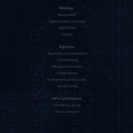
Médias
Revue MEP
Eglises d’Asie (archives)
AD EXTRA
Vidéos
Agenda
Expositions et animations
Conférences
Musique en mission
Célébrations
Evénements grand public
Année Corée
Infos pratiques
Horaires & Accès
Nous contacter