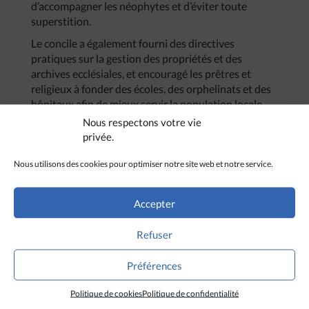
d’accompagner les néophytes et d’éviter toute
superstition.
Le concile a également fourni des directives
pratiques sur la gestion des propriétés et des
archives ecclésiales, et encouragé les prêtres et
religieux à fonder des écoles, des orphelinats et des
hôpitaux afin de mieux servir la population locale.
Les prêtres et religieux ont aussi été invités à publier
Nous respectons votre vie
les documents d’Église et les livres spirituels en
privée.
langue vietnamienne afin de contribuer à répandre
le message évangélique.
Nous utilisons des cookies pour optimiser notre site web et notre service.
Les infrastructures ecclésiales qui ont été
construites à la suite du concile de Ke So ont été
Accepter
détruites durant les guerres ou confisquées par le
gouvernement communiste après 1954, quand
Refuser
plusieurs milliers de catholiques de la région ont fui
vers le sud afin d’éviter les persécutions religieuses.
Préférences
(Avec Ucanews)
Politique de cookies
Politique de confidentialité