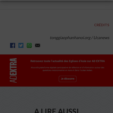
CRÉDITS
tonggiaophanhanoi.org / Ucanews
A LIRE AUSSI