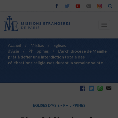
Toggle
navigat
Accueil
/
Médias
/
Eglises
d'Asie
/
Philippines
/
L’archidiocèse de Manille
prêt à défier une interdiction totale des
célébrations religieuses durant la semaine sainte
EGLISES D'ASIE
–
PHILIPPINES