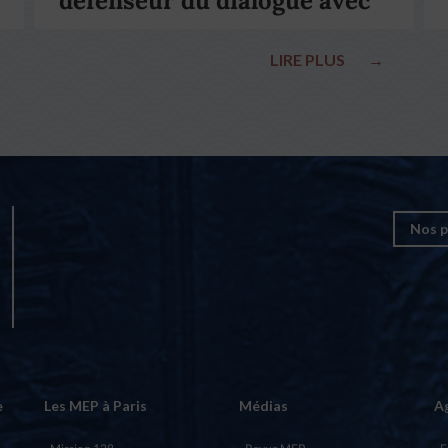
défenseur du dialogue avec
le pape François
LIRE PLUS
→
Nos p
e
Les MEP à Paris
Médias
A