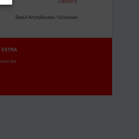
CRÉDITS
Seoul Archdiocese / Ucanews