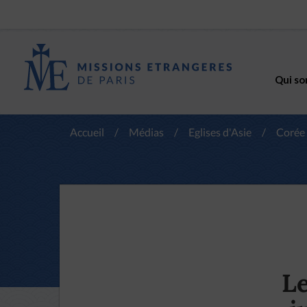
Qui so
Accueil
/
Médias
/
Eglises d'Asie
/
Corée
Le