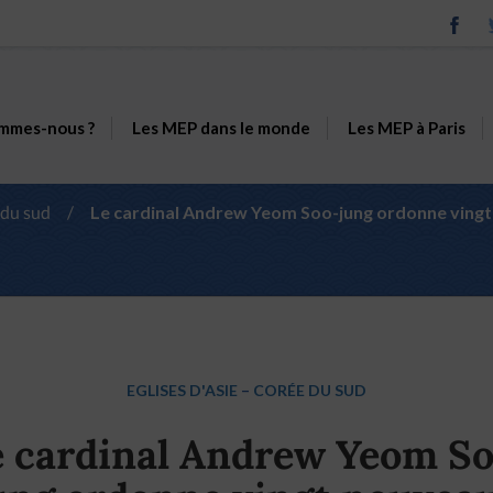
mmes-nous ?
Les MEP dans le monde
Les MEP à Paris
 du sud
/
Le cardinal Andrew Yeom Soo-jung ordonne vingt 
EGLISES D'ASIE
–
CORÉE DU SUD
 cardinal Andrew Yeom S