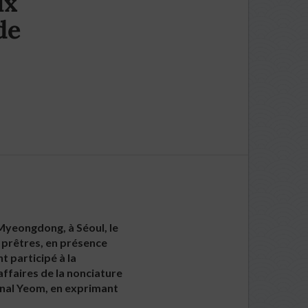
ux
de
Myeongdong, à Séoul, le
 prêtres, en présence
t participé à la
affaires de la nonciature
rdinal Yeom, en exprimant