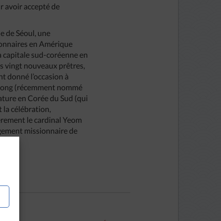
r avoir accepté de
le de Séoul, une
sionnaires en Amérique
la capitale sud-coréenne en
es vingt nouveaux prêtres,
ent donné l’occasion à
hi-dong (récemment nommé
iature en Corée du Sud (qui
la célébration,
ièrement le cardinal Yeom
gement missionnaire de