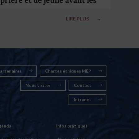
prière et de jeûne avant les
élections nationales
LIRE PLUS
→
artenaires
Chartes éthiques MEP
Nous visiter
Contact
Intranet
genda
Infos pratiques