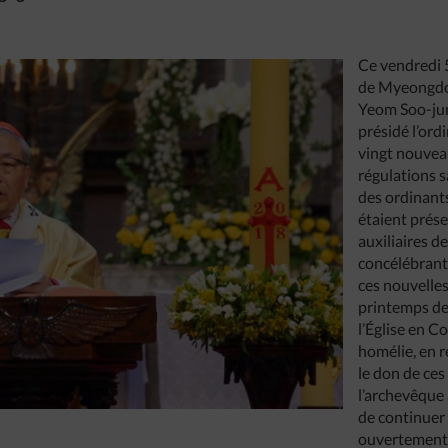
Ce vendredi 5
de Myeongdon
Yeom Soo-jun
présidé l’ord
vingt nouvea
régulations s
des ordinants
étaient prés
auxiliaires d
concélébrants
ces nouvelles
printemps de
l’Église en C
homélie, en 
le don de ces
l’archevêque 
de continuer 
ouvertement 