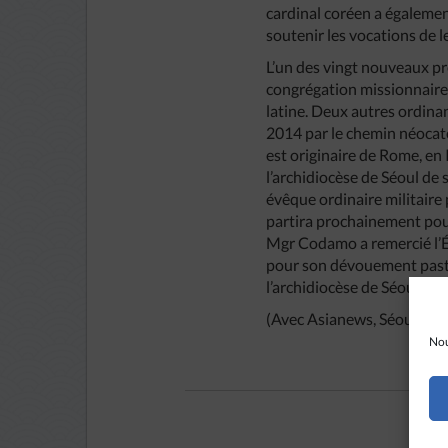
cardinal coréen a égalemen
soutenir les vocations de leu
L’un des vingt nouveaux pr
congrégation missionnaire
latine. Deux autres ordina
2014 par le chemin néocaté
est originaire de Rome, en 
l’archidiocèse de Séoul d
évêque ordinaire militaire
partira prochainement pour
Mgr Codamo a remercié l’Ég
pour son dévouement past
l’archidiocèse de Séoul.
(Avec Asianews, Séoul)
Nou