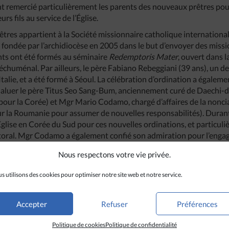
t remercié particulièrement les parents des nouveaux prêtres pou
rs fils au service de l’Église.
êtres appartient à la Société missionnaire catholique internationa
 fondée par l’archidiocèse en 2005 dans le but d’envoyer des mis
nts ont été formés au séminaire
Redemptoris Mater
, ouvert dans 
chuménal. Par ailleurs, le père Fabiano Rebeggiani (39 ans), un d
Italie, et a été formé à Séoul. La célébration d’ordination a égalem
e saluer le père Titus Seo Sang-Bum, anciennement curé de Daec
 pour la Corée) et Mgr Mario Codamo, chargé d’affaires de la nonc
 la Roumanie pour assumer de nouvelles responsabilités). Durant 
lise en Corée du Sud pour ces nouvelles ordinations, et particul
oral. Mgr Codamo a également confié son admiration pour l’enga
Nous respectons votre vie privée.
s utilisons des cookies pour optimiser notre site web et notre service.
Accepter
Refuser
Préférences
Politique de cookies
Politique de confidentialité