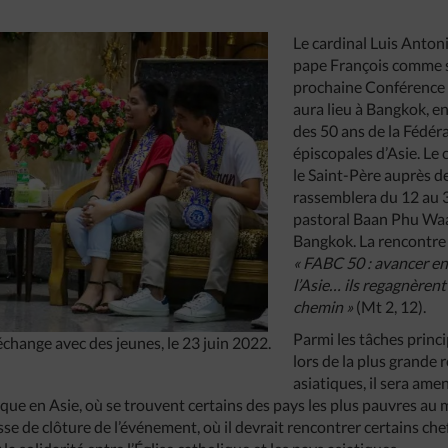
Le cardinal Luis Anton
pape François comme s
prochaine Conférence 
aura lieu à Bangkok, en
des 50 ans de la Fédér
épiscopales d’Asie. Le 
le Saint-Père auprès de
rassemblera du 12 au 
pastoral Baan Phu Waa
Bangkok. La rencontre 
« FABC 50 : avancer 
l’Asie… ils regagnèrent
chemin »
(Mt 2, 12).
Parmi les tâches princi
 échange avec des jeunes, le 23 juin 2022.
lors de la plus grande
asiatiques, il sera ame
lique en Asie, où se trouvent certains des pays les plus pauvres au 
se de clôture de l’événement, où il devrait rencontrer certains che