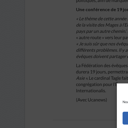
politiques, afin de marquer 
Une conférence de 19 jou
« Le thème de cette année s
de la visite des Mages à l’
pays par un autre chemin.’ 
« autre route » vers leur p
« Je suis sûr que nos évêqu
différents problèmes. Il y
évêques doivent partager e
La Fédération des évêques 
durera 19 jours, permettr
Asie ».
Le cardinal Tagle fa
congrégation pour l’Évangé
Internationalis.
(Avec Ucanews)
Nou