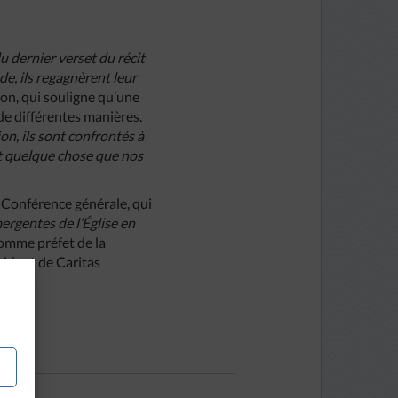
u dernier verset du récit
de, ils regagnèrent leur
gon, qui souligne qu’une
 de différentes manières.
on, ils sont confrontés à
st quelque chose que nos
a Conférence générale, qui
ergentes de l’Église en
 comme préfet de la
sident de Caritas