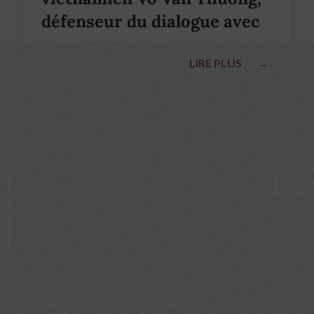
défenseur du dialogue avec
le pape François
LIRE PLUS
→
Nos p
e
Les MEP à Paris
Médias
A