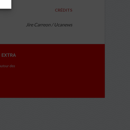
CRÉDITS
Jire Carreon / Ucanews