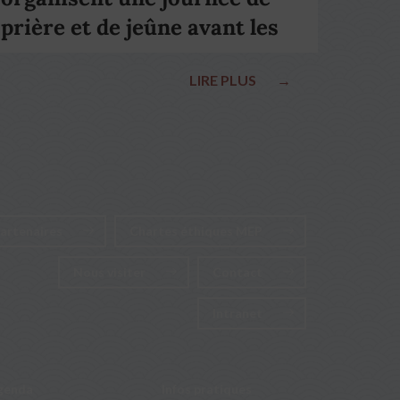
prière et de jeûne avant les
élections nationales
LIRE PLUS
→
artenaires
Chartes éthiques MEP
Nous visiter
Contact
Intranet
genda
Infos pratiques