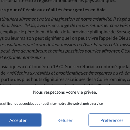
la solidarité entre l’Église catholique et les pays asiatiques.
rs pour réfléchir aux réalités émergentes en Asie
timulera sûrement notre imagination et notre créativité. Il s’agit d
Enfant Jésus : ‘Mais, avertis en songe de ne pas retourner chez Héro
»,
explique le père Joem Afable, de la province philippine de Sorso
ays ou leur maison peut signifier que l’on peut vivre l’appel de Dieu
es asiatiques parleront de leur mission en Asie. Et dans cette missi
 a peut-être de nombreux chemins possibles pour les affronter. C’e
t exprimer entre eux. »
asiatiques a été fondée en 1970. Son secrétariat a confirmé que l
a de
« réfléchir aux réalités et problématiques émergentes ou ré-ém
it partie des plus hauts dignitaires asiatiques de la Curie romaine,
lisation des peuples. L’ancien archevêque de Manille est aussi pré
Nous respectons votre vie privée.
s utilisons des cookies pour optimiser notre site web et notre service.
Accepter
Refuser
Préférences