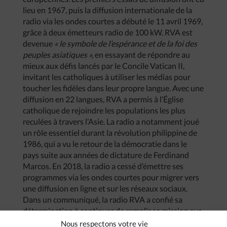
lieu en 1967, puis la diffusion internationale de la
radio via les ondes courtes a débuté le 11 avril 1969,
grâce à deux émetteurs radio de 100 kW. RVA est
devenue
« le symbole de l’espérance et de la foi des
peuples asiatiques »,
en essayant de répondre au
mieux aux défis lancés par le Concile Vatican II,
invitant les catholiques à utiliser les médias pour
toucher les fidèles dans leur propre langue. Avec une
diffusion en 22 langues, RVA a permis à l’Église
catholique de rejoindre les populations les plus
reculées à travers l’Asie. La radio a notamment joué
un rôle essentiel durant la révolution philippine de
1986, qui a vu le retour de la démocratie dans le
pays suite aux années de dictature de Ferdinand
Marcos. En 2018, la radio a cessé d’émettre ses
programmes via les ondes courtes pour migrer vers
une diffusion en ligne et sur les réseaux sociaux.
Dans un communiqué, la radio RVA a confié sa
détermination à continuer de remplir sa mission sur
le web auprès de millions d’auditeurs asiatiques à
Nous respectons votre vie