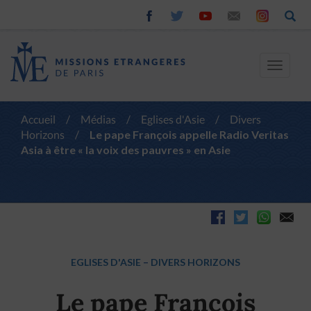
Toggle
navigat
Accueil
/
Médias
/
Eglises d'Asie
/
Divers
Horizons
/
Le pape François appelle Radio Veritas
Asia à être « la voix des pauvres » en Asie
EGLISES D'ASIE
–
DIVERS HORIZONS
Le pape François