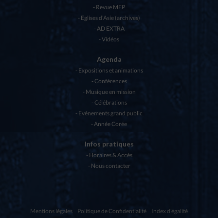
Revue MEP
Eglises d’Asie (archives)
AD EXTRA
Vidéos
Agenda
Expositions et animations
Conférences
Musique en mission
Célébrations
Evénements grand public
Année Corée
Infos pratiques
Horaires & Accès
Nous contacter
Mentions légales
Politique de Confidentialité
Index d'égalité