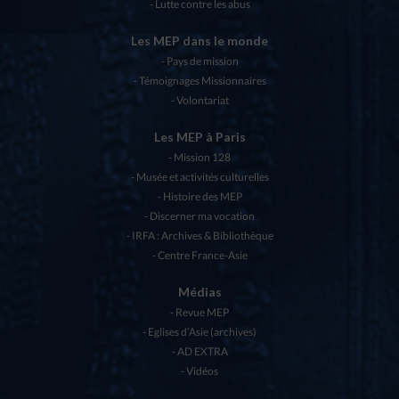
Lutte contre les abus
Les MEP dans le monde
Pays de mission
Témoignages Missionnaires
Volontariat
Les MEP à Paris
Mission 128
Musée et activités culturelles
Histoire des MEP
Discerner ma vocation
IRFA : Archives & Bibliothèque
Centre France-Asie
Médias
Revue MEP
Eglises d’Asie (archives)
AD EXTRA
Vidéos