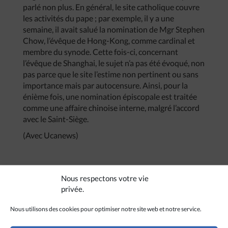
parlé non plus. En général, le site catholique couvre
les activités du pape ; par exemple, il y a une
semaine, il avait salué la nomination de Mgr Stephen
Chow, l’évêque de Hong-Kong, comme cardinal et
membre du synode. Cette fois-ci, concernant
l’évêque de Shanghai, le sujet n’a pas été évoqué, non
pas parce que le site l’estime non pertinent ou sans
importance mais par autocensure. Ainsi, pour la
énième fois, une nomination épiscopale est traitée
comme une affaire chinoise interne, malgré l’accord
avec le Saint-Siège.
(Avec Ucanews)
Nous respectons votre vie
privée.
CRÉDITS
Nous utilisons des cookies pour optimiser notre site web et notre service.