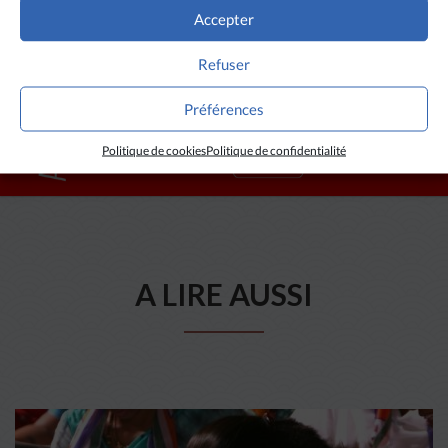
Diego Delso
/
delso.photo
(
CC BY-SA 4.0
)
Accepter
Refuser
Préférences
Politique de cookies
Politique de confidentialité
A LIRE AUSSI