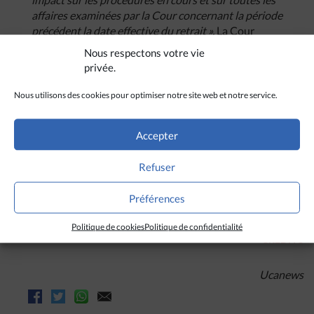
affaires examinées par la Cour concernant la période
précédent la date effective du retrait ».
La Cour
pénale internationale, créée en 2002, est une
Nous respectons votre vie
organisation intergouvernementale et
privée.
internationale qui siège à La Haye, aux Pays-Bas.
Elle a compétence pour poursuivre les personnes
Nous utilisons des cookies pour optimiser notre site web et notre service.
accusées de génocide, de crimes contre l’humanité,
de crimes d’agression et de crime de guerre.
Accepter
(Avec Ucanews, Manille)
Refuser
Préférences
Politique de cookies
Politique de confidentialité
CRÉDITS
Ucanews