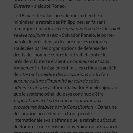
Duterte »,
a ajouté Roneo.
Le 18 mars, le palais présidentiel a cherché à
minimiser le retrait des Philippines, en faisant
remarquer que
« le ciel ne s’est pas écroulé et le soleil
se lève toujours à l’est ».
Salvador Panelo, le porte-
parole du président, a déclaré que les critiques
soulevées par les organisations de défense des
droits de l’homme contre le retrait et contre le
président Duterte étaient
« trompeuses et sans
fondement ».
Il a également mis les critiques au défi
de
« tester la validité des accusations ». « Il n’y a
aucune culture d’impunité au sein de cette
administration »,
a affirmé Salvador Panelo, ajoutant
que le système pénal du pays continue d’être
« opérationnel et strictement conforme aux
procédures établies par la Constitution ».
Dans une
déclaration précédente, la Cour pénale
internationale avait affirmé que le retrait du Statut
de Rome est une décision souveraine qui
« n’a aucun
impact sur les procédures en cours et sur toutes les