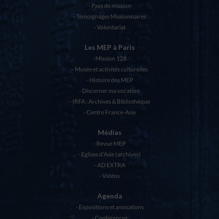
Pays de mission
Témoignages Missionnaires
Volontariat
Les MEP à Paris
Mission 128
Musée et activités culturelles
Histoire des MEP
Discerner ma vocation
IRFA : Archives & Bibliothèque
Centre France-Asie
Médias
Revue MEP
Eglises d’Asie (archives)
AD EXTRA
Vidéos
Agenda
Expositions et animations
Conférences