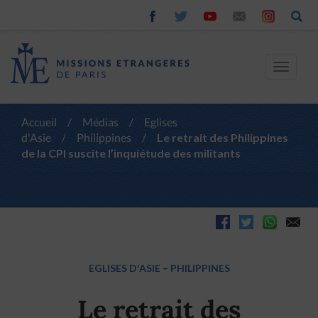
Toggle
navigat
Accueil
/
Médias
/
Eglises
d'Asie
/
Philippines
/
Le retrait des Philippines
de la CPI suscite l’inquiétude des militants
EGLISES D'ASIE
–
PHILIPPINES
Le retrait des