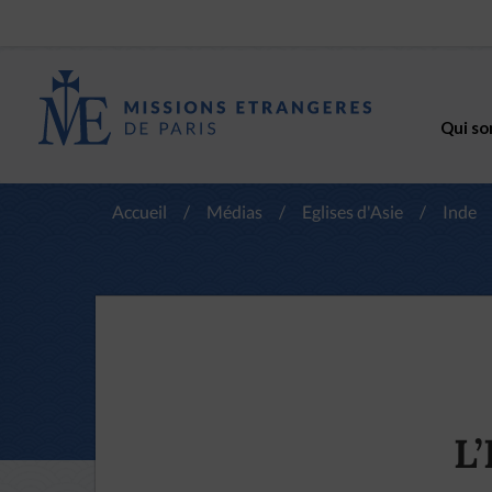
Qui so
Accueil
/
Médias
/
Eglises d'Asie
/
Inde
L’