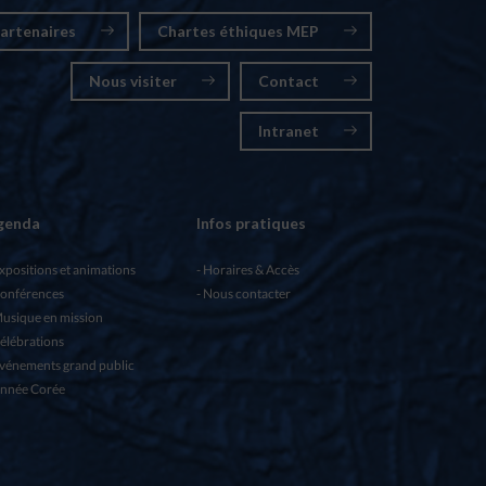
artenaires
Chartes éthiques MEP
Nous visiter
Contact
Intranet
genda
Infos pratiques
xpositions et animations
Horaires & Accès
onférences
Nous contacter
usique en mission
élébrations
vénements grand public
nnée Corée