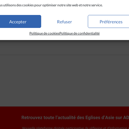
s utilisons des cookies pour optimiser notre site web et notre service.
êt, ils ont vu leurs maisons et leurs églises détruites et ils ont vécu
-il souligné en rappelant les événements de 2008 en Odisha. L’évê
et la solidarité avec les populations souffrantes du Manipur, en e
Accepter
Refuser
Préférences
buer à adoucir leurs blessures. »
Politique de cookies
Politique de confidentialité