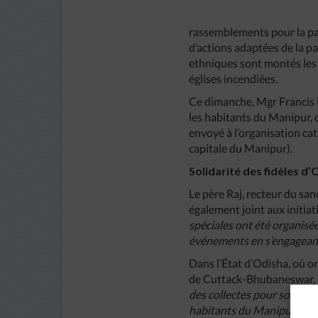
rassemblements pour la pa
d’actions adaptées de la p
ethniques sont montés les u
églises incendiées.
Ce dimanche, Mgr Francis 
les habitants du Manipur, o
envoyé à l’organisation cat
capitale du Manipur).
Solidarité des fidèles d’
Le père Raj, recteur du s
également joint aux initiati
spéciales ont été organisé
événements en s’engageant 
Dans l’État d’Odisha, où 
de Cuttack-Bhubaneswar, 
des collectes pour soutenir
habitants du Manipur »,
a-