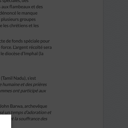
s spéciales, des
 aux flambeaux et des
u dénoncé le manque
e plusieurs groupes
 les chrétiens et les
te de fonds spéciale pour
force. L’argent récolté sera
 le diocèse d’Imphal (la
(Tamil Nadu), s’est
 humaine et des prières
ommes ont participé aux
r John Barwa, archevêque
sé un temps d’adoration et
peine et la souffrance des