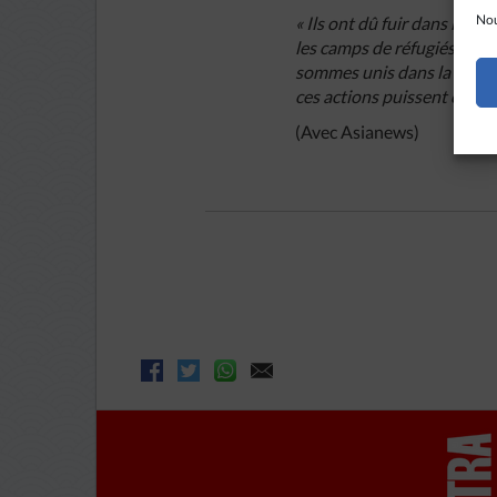
Nou
« Ils ont dû fuir dans la for
les camps de réfugiés »,
a-t
sommes unis dans la prière 
ces actions puissent contri
(Avec Asianews)