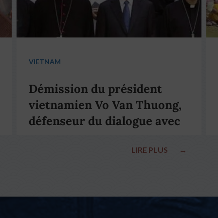
VIETNAM
Démission du président
vietnamien Vo Van Thuong,
défenseur du dialogue avec
le pape François
LIRE PLUS
→