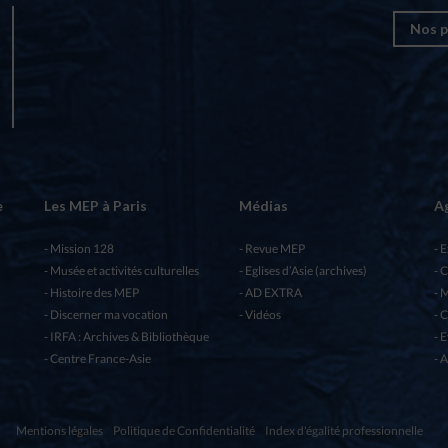
Nos p
e
Les MEP à Paris
Médias
A
Mission 128
Revue MEP
E
Musée et activités culturelles
Eglises d’Asie (archives)
C
Histoire des MEP
AD EXTRA
M
Discerner ma vocation
Vidéos
C
IRFA : Archives & Bibliothèque
E
Centre France-Asie
A
Mentions légales
Politique de Confidentialité
Index d'égalité professionnelle