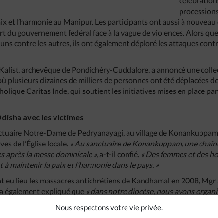
célébration
processions
ix et l’harmonie au Manipur. Les participants ont aussi à nouvea
art du gouvernement fédéral face à la vague de violences. Alors qu
ns contre les autres, ils ont également déploré les attaques contre
Kalist, archevêque de Pondichéry-Cuddalore, a annoncé une collec
ù plusieurs dizaines de milliers de personnes ont été déplacées de 
holique Caritas Inde, qui soutient les initiatives mises en place par
Odisha avec les victimes
anctuaire Notre-Dame de Pedryanayagi, au village de Konankuppam 
ves de l’Église locale.
« Au sanctuaire de Konankuppam, une chaîne
es après la messe dominicale »,
a-t-il confié.
« Des femmes et des h
à maintenir la paix et l’harmonie dans le pays. »
ont eu lieu les massacres antichrétiens de Kandhamal en 2008, Mg
a également expliqué que
« dans notre diocèse, nous avons organi
 les aides [au Manipur] ». « Nos fidèles ressentent et partagent la 
Nous respectons votre vie privée.
t-il ajouté, car
« ils ont connu ce traumatisme ».