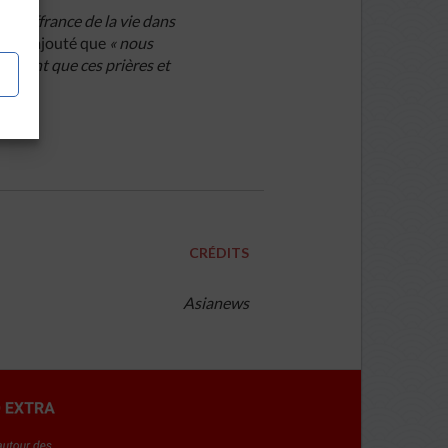
 la souffrance de la vie dans
que a ajouté que
« nous
spérant que ces prières et
CRÉDITS
Asianews