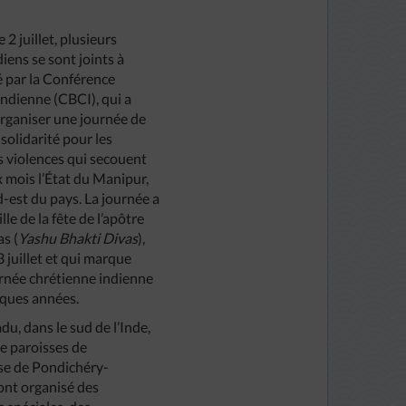
2 juillet, plusieurs
iens se sont joints à
cé par la Conférence
indienne (CBCI), qui a
rganiser une journée de
 solidarité pour les
s violences qui secouent
 mois l’État du Manipur,
d-est du pays. La journée a
ille de la fête de l’apôtre
s (
Yashu Bhakti Divas
),
3 juillet et qui marque
urnée chrétienne indienne
lques années.
u, dans le sud de l’Inde,
e paroisses de
èse de Pondichéry-
ont organisé des