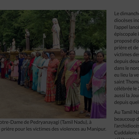
Le dimanche 
diocèses ind
l’appel lan
épiscopale 
proposé d’o
prière et de
victimes de
depuis deux
dans le nor
eu lieu la ve
saint Thoma
célébrée le 
aussi la Jo
depuis que
Au Tamil Nad
beaucoup d
 Notre-Dame de Pedryanayagi (Tamil Nadu), à
l’archidioc
 prière pour les victimes des violences au Manipur.
Cuddalore 