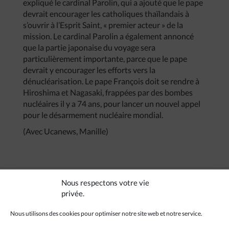
expliqué le cardinal Parolin, qui a ajouté que le pape
devrait encourager les catholiques thaïlandais à
s’ouvrir à l’Esprit Saint, « premier acteur » de la
mission. Le cardinal Parolin a également annoncé
que la partie japonaise du voyage sera
particulièrement importante, parce que le pape
devrait y encourager les efforts vers la
dénucléarisation. Le pape François doit se rendre à
Hiroshima et Nagasaki, frappées par des bombes
nucléaires il y a 74 ans, pour lancer un nouvel appel
pour le désarmement nucléaire mondial.
(Avec Ucanews, Manille)
Nous respectons votre vie
privée.
CRÉDITS
Nous utilisons des cookies pour optimiser notre site web et notre service.
Ucanews