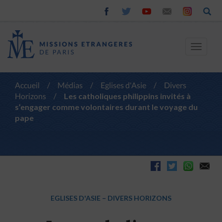
Toggle
navigat
Accueil
/
Médias
/
Eglises d'Asie
/
Divers
Horizons
/
Les catholiques philippins invités à
s’engager comme volontaires durant le voyage du
pape
EGLISES D'ASIE
–
DIVERS HORIZONS