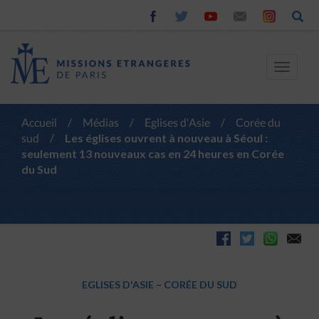
Toggle
navigat
Accueil
/
Médias
/
Eglises d'Asie
/
Corée du
sud
/
Les églises ouvrent à nouveau à Séoul :
seulement 13 nouveaux cas en 24 heures en Corée
du Sud
EGLISES D'ASIE
–
CORÉE DU SUD