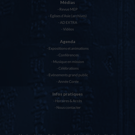
Médias
Revue MEP
Eglises d’Asie (archives)
AD EXTRA
Vidéos
Agenda
Expositions et animations
Conférences
Musique en mission
Célébrations
Evénements grand public
Année Corée
Infos pratiques
Horaires & Accès
Nous contacter