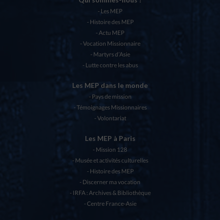
Les MEP
Histoire des MEP
Actu MEP
Vocation Missionnaire
Martyrs d’Asie
Lutte contre les abus
Les MEP dans le monde
Pays de mission
Témoignages Missionnaires
Volontariat
Les MEP à Paris
Mission 128
Musée et activités culturelles
Histoire des MEP
Discerner ma vocation
IRFA : Archives & Bibliothèque
Centre France-Asie