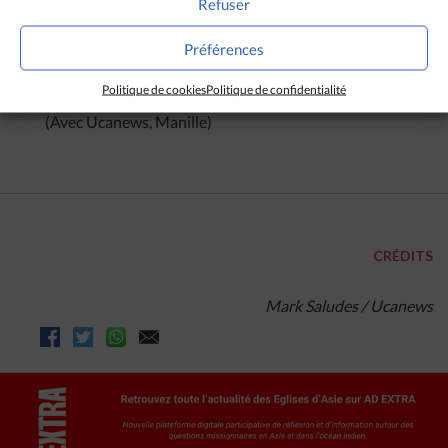
leur emploi ? Quand pourront-ils reprendre leur
Refuser
travail ? »
a demandé l’évêque.
« Nous savons que
nous devons accueillir, protéger, défendre et intégrer
Préférences
les migrants déplacés, particulièrement en ces temps
difficiles. »
Politique de cookies
Politique de confidentialité
(Avec Ucanews, Manille)
CRÉDITS
Mark Saludes / Ucanews