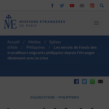
Toggle
navigat
Accueil
/
Médias
/
Eglises
d'Asie
/
Philippines
/
Les envois de fonds des
travailleurs migrants philippins depuis l’étranger
diminuent avec la crise
EGLISES D'ASIE
–
PHILIPPINES