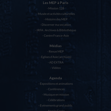
Les MEP à Paris
Mission 128
Musée et activités culturelles
Histoire des MEP
Discerner ma vocation
IRFA : Archives & Bibliothèque
Centre France-Asie
Médias
Revue MEP
Eglises d’Asie (archives)
AD EXTRA
Vidéos
Agenda
Expositions et animations
Conférences
Musique en mission
Célébrations
Evénements grand public
Année Corée