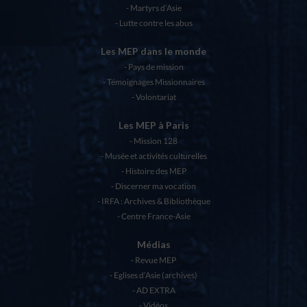
Martyrs d’Asie
Lutte contre les abus
Les MEP dans le monde
Pays de mission
Témoignages Missionnaires
Volontariat
Les MEP à Paris
Mission 128
Musée et activités culturelles
Histoire des MEP
Discerner ma vocation
IRFA : Archives & Bibliothèque
Centre France-Asie
Médias
Revue MEP
Eglises d’Asie (archives)
AD EXTRA
Vidéos