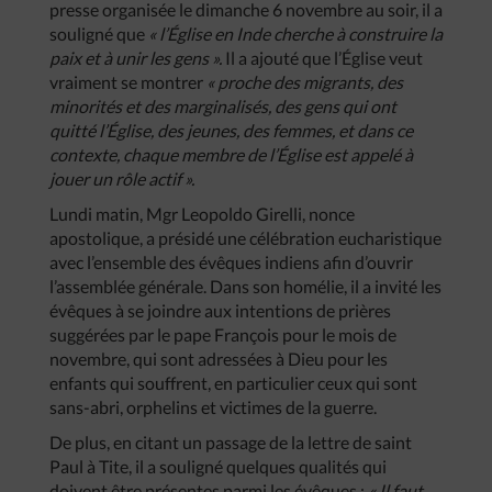
presse organisée le dimanche 6 novembre au soir, il a
souligné que
« l’Église en Inde cherche à construire la
paix et à unir les gens ».
Il a ajouté que l’Église veut
vraiment se montrer
« proche des migrants, des
minorités et des marginalisés, des gens qui ont
quitté l’Église, des jeunes, des femmes, et dans ce
contexte, chaque membre de l’Église est appelé à
jouer un rôle actif ».
Lundi matin, Mgr Leopoldo Girelli, nonce
apostolique, a présidé une célébration eucharistique
avec l’ensemble des évêques indiens afin d’ouvrir
l’assemblée générale. Dans son homélie, il a invité les
évêques à se joindre aux intentions de prières
suggérées par le pape François pour le mois de
novembre, qui sont adressées à Dieu pour les
enfants qui souffrent, en particulier ceux qui sont
sans-abri, orphelins et victimes de la guerre.
De plus, en citant un passage de la lettre de saint
Paul à Tite, il a souligné quelques qualités qui
doivent être présentes parmi les évêques :
« Il faut