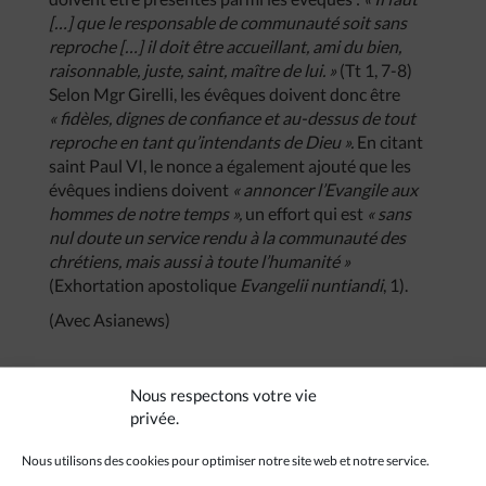
[…] que le responsable de communauté soit sans
reproche […] il doit être accueillant, ami du bien,
raisonnable, juste, saint, maître de lui. »
(Tt 1, 7-8)
Selon Mgr Girelli, les évêques doivent donc être
« fidèles, dignes de confiance et au-dessus de tout
reproche en tant qu’intendants de Dieu ».
En citant
saint Paul VI, le nonce a également ajouté que les
évêques indiens doivent
« annoncer l’Evangile aux
hommes de notre temps »,
un effort qui est
« sans
nul doute un service rendu à la communauté des
chrétiens, mais aussi à toute l’humanité »
(Exhortation apostolique
Evangelii nuntiandi
, 1).
(Avec Asianews)
Nous respectons votre vie
privée.
Nous utilisons des cookies pour optimiser notre site web et notre service.
CRÉDITS