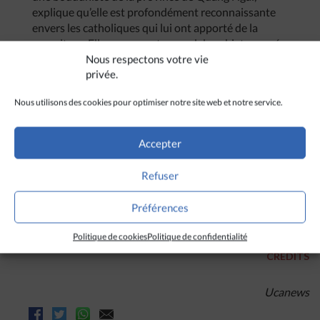
explique qu’elle est profondément reconnaissante
envers les catholiques qui lui ont apporté de la
nourriture. Elle ramasse et revend des objets usagés
pour survivre, et partage un petit logement avec
Nous respectons votre vie
privée.
plusieurs personnes.
« Je ne peux prendre que deux
repas par jour parce que je gagne seulement 30 000
Nous utilisons des cookies pour optimiser notre site web et notre service.
dongs [1,17 euro] par jour »,
précise-t-elle, en
ajoutant qu’elle gagnait près de 100 000 dongs (3,89
euro) par jour avant la crise.
Accepter
(Avec Ucanews, Hô-Chi-Minh-Ville)
Refuser
Préférences
Politique de cookies
Politique de confidentialité
CRÉDITS
Ucanews