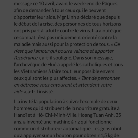
message ce 10 avril, avant le week-end de Pâques,
afin de demander à tous ceux qui le peuvent
d’apporter leur aide. Mgr Linh a déclaré que depuis
le début de la crise, des personnes de tous horizons
ont pris part à la lutte contre le virus. Il a ajouté que
ce combat n’est pas uniquement orienté contre la
maladie mais aussi pour la protection de tous.
« Ce
n’est que l’amour qui pourra vaincre et apporter
l’espérance »,
a-t-il souligné. Dans son message,
l’archevêque de Hué a appelé les catholiques et tous
les Vietnamiens à faire tout leur possible envers
ceux qui sont les plus affectés.
« Tant de personnes
en détresse vous entourent et attendent votre
aide »,
a-t-il insisté.
Il a invité la population à suivre l’exemple de deux
hommes qui distribuent de la nourriture gratuite à
Hanoï et à Hô-Chi-Minh-Ville. Hoang Tuan Anh, 35
ans, a inventé une machine à riz qui fonctionne
comme un distributeur automatique. Les gens n’ont
qu’à appuyer sur un bouton pour obtenir 1,5 kg de