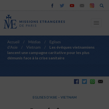
Toggle
navigat
Accueil
/
Médias
/
Eglises
d'Asie
/
Vietnam
/
Les évêques vietnamiens
lancent une campagne caritative pour les plus
démunis face à la crise sanitaire
EGLISES D'ASIE
–
VIETNAM