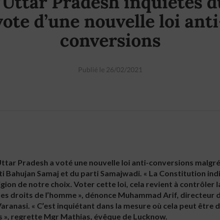
l’Uttar Pradesh inquiètes d
vote d’une nouvelle loi anti
conversions
Publié le 26/02/2021
l’Uttar Pradesh a voté une nouvelle loi anti-conversions malgr
ti Bahujan Samaj et du parti Samajwadi. « La Constitution in
gion de notre choix. Voter cette loi, cela revient à contrôler l
 des droits de l’homme », dénonce Muhammad Arif, directeur 
 Varanasi. « C’est inquiétant dans la mesure où cela peut être
s », regrette Mgr Mathias, évêque de Lucknow.