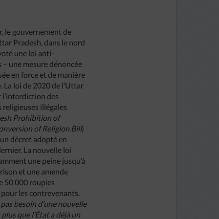
er, le gouvernement de
Uttar Pradesh, dans le nord
 voté une loi anti-
s – une mesure dénoncée
e en force et de manière
 La loi de 2020 de l’Uttar
 l’interdiction des
religieuses illégales
esh Prohibition of
nversion of Religion Bill
)
un décret adopté en
rnier. La nouvelle loi
tamment une peine jusqu’à
prison et une amende
e 50 000 roupies
 pour les contrevenants.
it pas besoin d’une nouvelle
t plus que l’État a déjà un