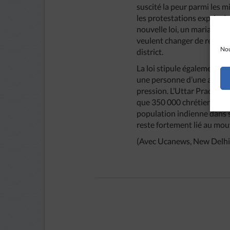
suscité la peur parmi les m
les protestations exprimées
nouvelle loi, un mariage ser
veulent changer de religio
Nou
district.
La loi stipule également q
une personne d’une autre re
pression. L’Uttar Pradesh e
que 350 000 chrétiens, soit
population indienne dans s
reste fortement lié au mo
(Avec Ucanews, New Delhi