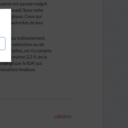
 Pradesh est passée malgré
i
Samajwadi
. Sous cette
on religieuse. Ceux qui
s des autorités de leur
tement ou indirectement,
ative de séduction ou de
ts. Toutefois, on n’y compte
ntent environ 2,5 % de la
dirigé par le BJP, qui
tionaliste hindoue.
CRÉDITS