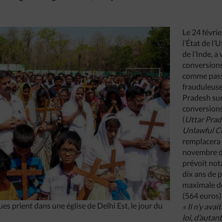
Le 24 févri
l’État de l’
de l’Inde, a
conversion
comme passé
frauduleuse.
Pradesh sur
conversions 
(
Uttar Prad
Unlawful Co
remplacera 
novembre de
prévoit no
dix ans de 
maximale d
(564 euros)
ues prient dans une église de Delhi Est, le jour du
« Il n’y ava
loi, d’autan