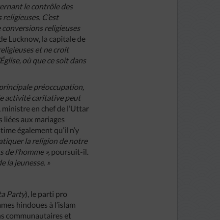
ernant le contrôle des
religieuses. C’est
 conversions religieuses
e Lucknow, la capitale de
eligieuses et ne croit
Église, où que ce soit dans
 principale préoccupation,
activité caritative peut
ministre en chef de l’Uttar
s liées aux mariages
time également qu’il n’y
iquer la religion de notre
its de l’homme »,
poursuit-il.
e la jeunesse. »
ta Party
), le parti pro
mmes hindoues à l’islam
ions communautaires et