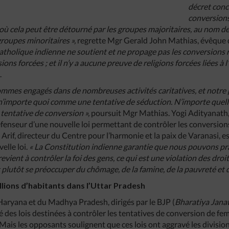
décret conc
conversions 
où cela peut être détourné par les groupes majoritaires, au nom de
groupes minoritaires »,
regrette Mgr Gerald John Mathias, évêque d
 catholique indienne ne soutient et ne propage pas les conversions r
s forcées ; et il n’y a aucune preuve de religions forcées liées à l’
.
sommes engagés dans de nombreuses activités caritatives, et notre
n’importe quoi comme une tentative de séduction. N’importe quelle 
entative de conversion »,
poursuit Mgr Mathias. Yogi Adityanath, 
défenseur d’une nouvelle loi permettant de contrôler les conversion
rif, directeur du Centre pour l’harmonie et la paix de Varanasi, es
elle loi.
« La Constitution indienne garantie que nous pouvons prat
a revient à contrôler la foi des gens, ce qui est une violation des dro
plutôt se préoccuper du chômage, de la famine, de la pauvreté et d
llions d’habitants dans l’Uttar Pradesh
Haryana et du Madhya Pradesh, dirigés par le BJP (
Bharatiya Jana
 des lois destinées à contrôler les tentatives de conversion de fe
 Mais les opposants soulignent que ces lois ont aggravé les divis