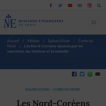
Toggle
navigat
Accueil
/
Médias
/
Eglises d'Asie
/
Corée du
Nord
/
Les Nord-Coréens épuisés par les
sanctions, les famines et la maladie
EGLISES D'ASIE
–
CORÉE DU NORD
Les Nord-Coréens