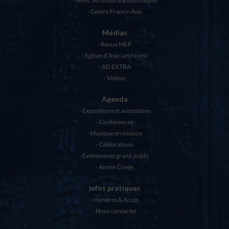
IRFA : Archives & Bibliothèque
Centre France-Asie
Médias
Revue MEP
Eglises d’Asie (archives)
AD EXTRA
Vidéos
Agenda
Expositions et animations
Conférences
Musique en mission
Célébrations
Evénements grand public
Année Corée
Infos pratiques
Horaires & Accès
Nous contacter