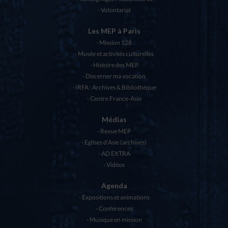
Volontariat
Les MEP à Paris
Mission 128
Musée et activités culturelles
Histoire des MEP
Discerner ma vocation
IRFA : Archives & Bibliothèque
Centre France-Asie
Médias
Revue MEP
Eglises d’Asie (archives)
AD EXTRA
Vidéos
Agenda
Expositions et animations
Conférences
Musique en mission