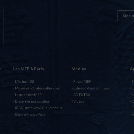
Nos p
e
Les MEP à Paris
Médias
A
Mission 128
Revue MEP
E
Musée et activités culturelles
Eglises d’Asie (archives)
C
Histoire des MEP
AD EXTRA
M
Discerner ma vocation
Vidéos
C
IRFA : Archives & Bibliothèque
E
Centre France-Asie
A