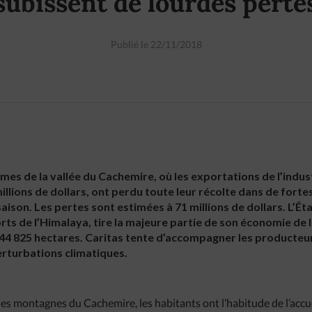
subissent de lourdes perte
Publié le 22/11/2018
s de la vallée du Cachemire, où les exportations de l’indust
llions de dollars, ont perdu toute leur récolte dans de forte
saison. Les pertes sont estimées à 71 millions de dollars. L’É
ts de l’Himalaya, tire la majeure partie de son économie de l
 144 825 hectares. Caritas tente d’accompagner les producte
erturbations climatiques.
es montagnes du Cachemire, les habitants ont l’habitude de l’accu