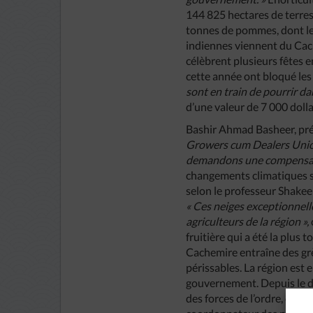
144 825 hectares de terres
tonnes de pommes, dont les
indiennes viennent du Cach
célèbrent plusieurs fêtes e
cette année ont bloqué les
sont en train de pourrir da
d’une valeur de 7 000 dolla
Bashir Ahmad Basheer, prés
Growers cum Dealers Uni
demandons une compensati
changements climatiques s
selon le professeur Shakee
« Ces neiges exceptionnell
agriculteurs de la région »,
fruitière qui a été la plus
Cachemire entraîne des grè
périssables. La région est 
gouvernement. Depuis le dé
des forces de l’ordre, ont p