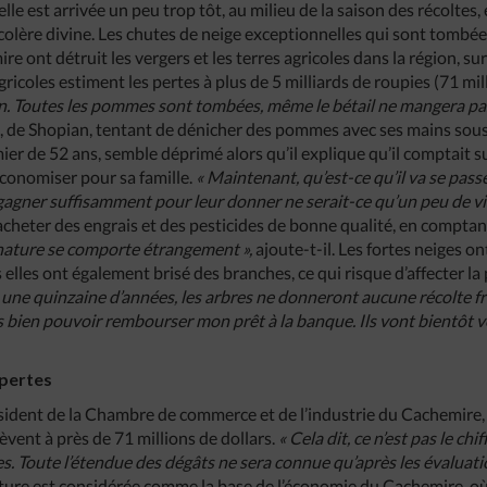
lle est arrivée un peu trop tôt, au milieu de la saison des récoltes,
la colère divine. Les chutes de neige exceptionnelles qui sont tom
e ont détruit les vergers et les terres agricoles dans la région, sur
gricoles estiment les pertes à plus de 5 milliards de roupies (71 mil
ien. Toutes les pommes sont tombées, même le bétail ne mangera pas
e Shopian, tentant de dénicher des pommes avec ses mains sous 
r de 52 ans, semble déprimé alors qu’il explique qu’il comptait su
conomiser pour sa famille.
« Maintenant, qu’est-ce qu’il va se pass
agner suffisamment pour leur donner ne serait-ce qu’un peu de vi
heter des engrais et des pesticides de bonne qualité, en comptant
 nature se comporte étrangement »,
ajoute-t-il. Les fortes neiges 
s elles ont également brisé des branches, ce qui risque d’affecter l
une quinzaine d’années, les arbres ne donneront aucune récolte fru
 bien pouvoir rembourser mon prêt à la banque. Ils vont bientôt v
 pertes
ident de la Chambre de commerce et de l’industrie du Cachemire, 
èvent à près de 71 millions de dollars.
« Cela dit, ce n’est pas le chif
es. Toute l’étendue des dégâts ne sera connue qu’après les évaluatio
lture est considérée comme la base de l’économie du Cachemire, o