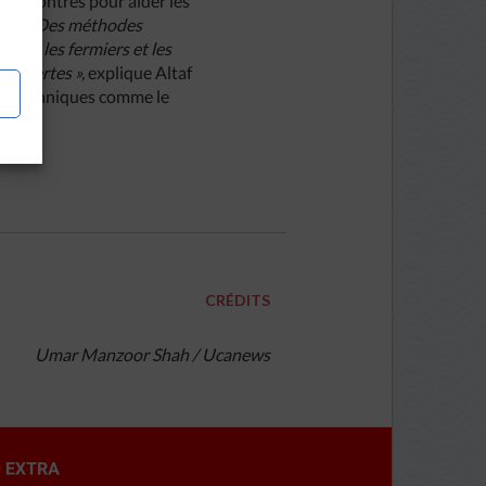
 rencontres pour aider les
les.
« Des méthodes
idons les fermiers et les
les pertes »,
explique Altaf
des techniques comme le
CRÉDITS
Umar Manzoor Shah / Ucanews