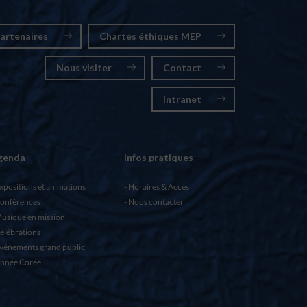
artenaires
Chartes éthiques MEP
Nous visiter
Contact
Intranet
genda
Infos pratiques
xpositions et animations
Horaires & Accès
onférences
Nous contacter
usique en mission
élébrations
vénements grand public
nnée Corée