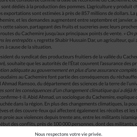
 sont dédiés à la production des pommes. L’agriculture y produit c
 exportations sont estimées à près de 857 millions de dollars. L
emire, et les demandes augmentent entre septembre et janvier, al
n cette saison, partageant des fruits et sucreries avec leurs proches
 routes du Cachemire jusqu’aux principaux points de vente.
« On p
ns les entrepôts »,
regrette Shabir Hussain Dar, un agriculteur, qui 
rs à cause de la situation.
ident du syndicat des producteurs fruitiers de la vallée du Cache
on
), souhaite que les autorités de l’État couvrent l’assurance des 
on adéquate au gouvernement en plus d’une assurance complète
oudains au Cachemire font partie des conséquences du réchauffe
l Ahmad Ramsoo, du département des sciences de la terre de l’uni
es sont les conséquences d’un changement climatique qui a déjà f
confirme-t-il. Abid Ahmad, un sociologue du Cachemire, explique qu
 touchée dans la région. En plus des changements climatiques, la pou
ves et des couvre-feux qui affectent également les récoltes et les
en proie aux violences depuis trente ans, entre les militants islami
but des conflits, près de 100 000 personnes, dont des militants, 
erdu la vie. L’agence Caritas India est très active auprès des fermie
Nous respectons votre vie privée.