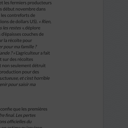
 et les fermiers producteurs
bées début novembre dans
 les contreforts de
lions de dollars US).
« Rien,
 les restes »,
déplore
d’épaisses couches de
r la récolte pour
er pour ma famille ?
ande ? »
L’agriculteur a fait
 sur des récoltes
ont non seulement détruit
a production pour des
ctueuse, et c’est horrible
enir pour saisir ma
confie que les premières
fre final. Les pertes
ns officielles du
ù on estime qu’environ