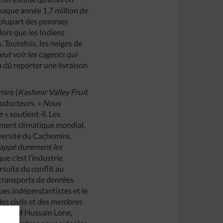
haque année 1,7 million de
a plupart des pommes
ors que les Indiens
. Toutefois, les neiges de
eut voir les cageots qui
a dû reporter une livraison
mire (
Kashmir Valley Fruit
producteurs.
« Nous
 »,
soutient-il. Les
ment climatique mondial,
versité du Cachemire.
rappé durement les
e c’est l’industrie
rsuite du conflit au
 transports de denrées
ques indépendantistes et le
des civils et des membres
rs. Altaf Hussain Lone,