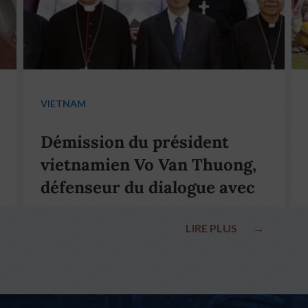
VIETNAM
Démission du président
vietnamien Vo Van Thuong,
défenseur du dialogue avec
le pape François
LIRE PLUS
→