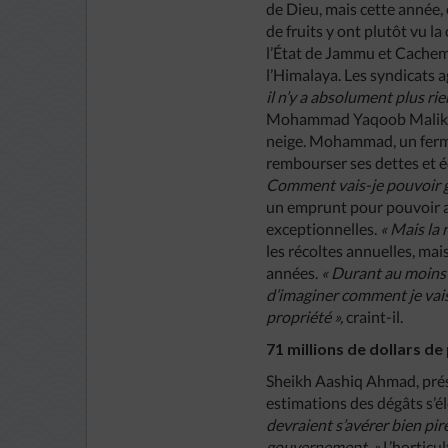
de Dieu, mais cette année, e
de fruits y ont plutôt vu 
l’État de Jammu et Cachemir
l’Himalaya. Les syndicats a
il n’y a absolument plus r
Mohammad Yaqoob Malik, d
neige. Mohammad, un fermie
rembourser ses dettes et é
Comment vais-je pouvoir g
un emprunt pour pouvoir ac
exceptionnelles.
« Mais la
les récoltes annuelles, mai
années.
« Durant au moins 
d’imaginer comment je vais
propriété »,
craint-il.
71 millions de dollars de
Sheikh Aashiq Ahmad, prés
estimations des dégâts s’él
devraient s’avérer bien pir
gouvernement. »
L’horticu