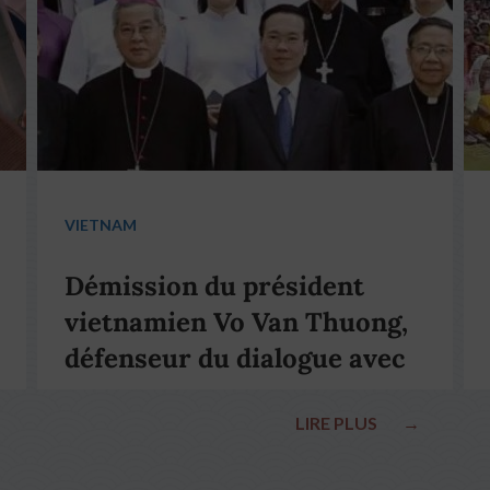
VIETNAM
Démission du président
vietnamien Vo Van Thuong,
défenseur du dialogue avec
le pape François
LIRE PLUS
→