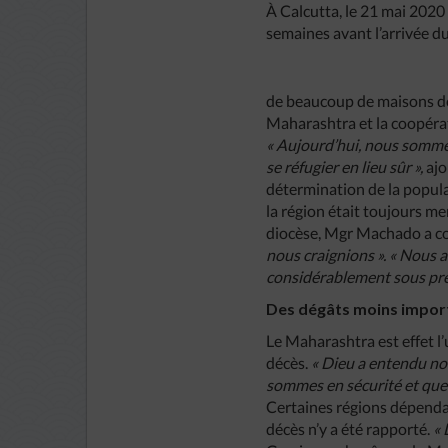
À Calcutta, le 21 mai 202
semaines avant l’arrivée d
de beaucoup de maisons déjà
Maharashtra et la coopérat
« Aujourd’hui, nous sommes
se réfugier en lieu sûr »,
ajo
détermination de la popula
la région était toujours me
diocèse, Mgr Machado a c
nous craignions ». « Nous 
considérablement sous pre
Des dégâts moins impor
Le Maharashtra est effet l
décès.
« Dieu a entendu not
sommes en sécurité et que 
Certaines régions dépenda
décès n’y a été rapporté.
« 