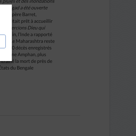
es pluies et des inondations
 de Raigad a été ouverte
qué le père Barret,
èse était prêt à accueillir
s remercions Dieu qui
e 3 juin, l’Inde a rapporté
ives. Le Maharashtra reste
es 6 000 décès enregistrés
u cyclone Amphan, plus
ntraîné la mort de près de
 États du Bengale