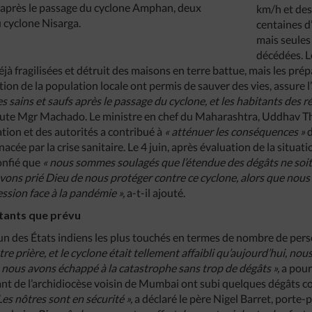
0 après le passage du cyclone Amphan, deux
km/h et des
u cyclone Nisarga.
centaines d
mais seules
décédées. Le
 fragilisées et détruit des maisons en terre battue, mais les prépa
ion de la population locale ont permis de sauver des vies, assure l
 sains et saufs après le passage du cyclone, et les habitants des 
ute Mgr Machado. Le ministre en chef du Maharashtra, Uddhav Tha
tion et des autorités a contribué à
« atténuer les conséquences »
d
nacée par la crise sanitaire. Le 4 juin, après évaluation de la situa
onfié que
« nous sommes soulagés que l’étendue des dégâts ne soit
avons prié Dieu de nous protéger contre ce cyclone, alors que nous
ssion face à la pandémie »,
a-t-il ajouté.
tants que prévu
’un des États indiens les plus touchés en termes de nombre de pers
re prière, et le cyclone était tellement affaibli qu’aujourd’hui, n
nous avons échappé à la catastrophe sans trop de dégâts »,
a pour
nt de l’archidiocèse voisin de Mumbai ont subi quelques dégâts 
Les nôtres sont en sécurité »,
a déclaré le père Nigel Barret, porte