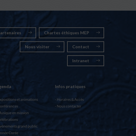
artenaires
Chartes éthiques MEP
Nous visiter
Contact
Intranet
genda
Infos pratiques
xpositions et animations
Horaires & Accès
onférences
Nous contacter
usique en mission
élébrations
vénements grand public
nnée Corée