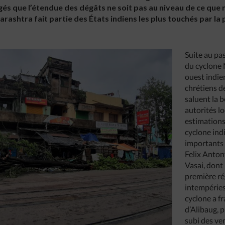
s que l’étendue des dégâts ne soit pas au niveau de ce que n
arashtra fait partie des États indiens les plus touchés par la
Suite au pa
du cyclone N
ouest indie
chrétiens d
saluent la 
autorités l
estimations
cyclone ind
importants 
Felix Anto
Vasai, dont 
première ré
intempéries 
cyclone a f
d’Alibaug, 
subi des ve