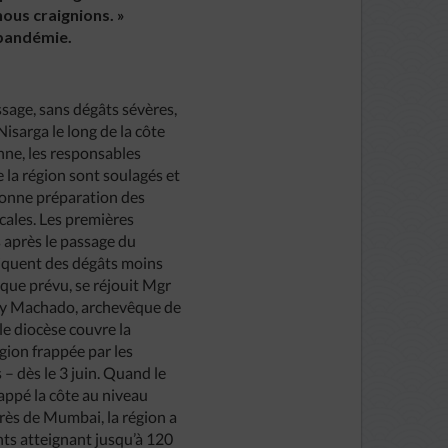
ous craignions. »
 pandémie.
ssage, sans dégâts sévères,
isarga le long de la côte
nne, les responsables
e la région sont soulagés et
bonne préparation des
ocales. Les premières
 après le passage du
iquent des dégâts moins
que prévu, se réjouit Mgr
ny Machado, archevêque de
le diocèse couvre la
gion frappée par les
– dès le 3 juin. Quand le
rappé la côte au niveau
près de Mumbai, la région a
nts atteignant jusqu’à 120