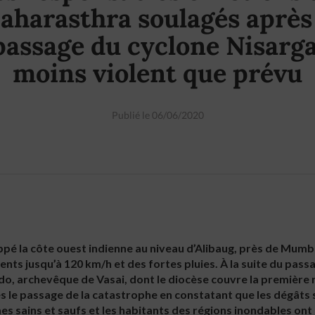
aharasthra soulagés après 
passage du cyclone Nisarga
moins violent que prévu
Publié le 06/06/2020
rappé la côte ouest indienne au niveau d’Alibaug, près de Mumba
nts jusqu’à 120 km/h et des fortes pluies. À la suite du pass
o, archevêque de Vasai, dont le diocèse couvre la première 
rès le passage de la catastrophe en constatant que les dégât
s sains et saufs et les habitants des régions inondables ont p