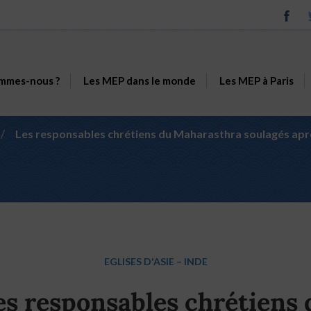
mmes-nous ?
Les MEP dans le monde
Les MEP à Paris
/
Les responsables chrétiens du Maharasthra soulagés aprè
EGLISES D'ASIE
–
INDE
es responsables chrétiens 