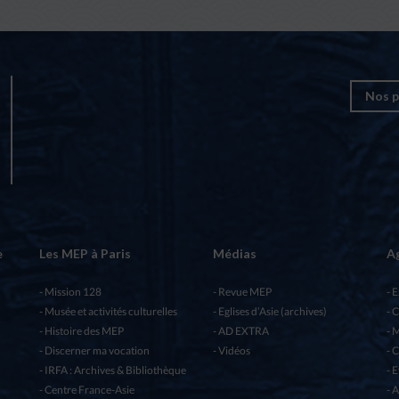
Nos p
e
Les MEP à Paris
Médias
A
Mission 128
Revue MEP
E
Musée et activités culturelles
Eglises d’Asie (archives)
C
Histoire des MEP
AD EXTRA
M
Discerner ma vocation
Vidéos
C
IRFA : Archives & Bibliothèque
E
Centre France-Asie
A