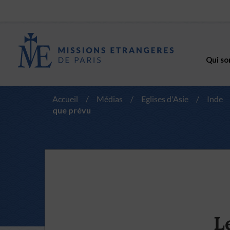
Qui so
Accueil
/
Médias
/
Eglises d'Asie
/
Inde
que prévu
L