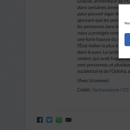
Gracias, archevêque de M
dans certaines zones »,
a pr
pour pouvoir loger les gen
ajoutant que les personnes r
Nou
les personnes dans le besoi
nous a protégés contre la 
une forte hausse du nombr
l’État indien le plus touch
dans le pays. Le cyclone N
violent, qui avait frappé l
cent personnes, et plusieu
occidental et de l’Odisha, 
(Avec Ucanews)
Crédit :
Santanupyne
/
CC 