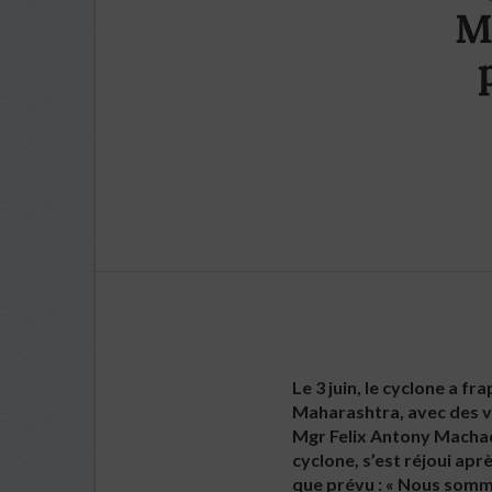
M
Le 3 juin, le cyclone a f
Maharashtra, avec des ve
Mgr Felix Antony Machad
cyclone, s’est réjoui ap
que prévu : « Nous somme