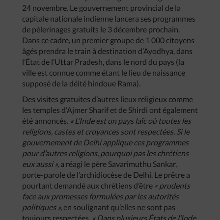
24 novembre. Le gouvernement provincial de la
capitale nationale indienne lancera ses programmes
de pèlerinages gratuits le 3 décembre prochain.
Dans ce cadre, un premier groupe de 1 000 citoyens
âgés prendra le train à destination d’Ayodhya, dans
l’État de l’Uttar Pradesh, dans le nord du pays (la
ville est connue comme étant le lieu de naissance
supposé de la déité hindoue Rama).
Des visites gratuites d’autres lieux religieux comme
les temples d’Ajmer Sharif et de Shirdi ont également
été annoncés.
« L’Inde est un pays laïc où toutes les
religions, castes et croyances sont respectées. Si le
gouvernement de Delhi applique ces programmes
pour d’autres religions, pourquoi pas les chrétiens
eux aussi »,
a réagi le père Savarimuthu Sankar,
porte-parole de l’archidiocèse de Delhi. Le prêtre a
pourtant demandé aux chrétiens d’être
« prudents
face aux promesses formulées par les autorités
politiques »,
en soulignant qu’elles ne sont pas
toujours respectées.
« Dans plusieurs États de l’Inde,