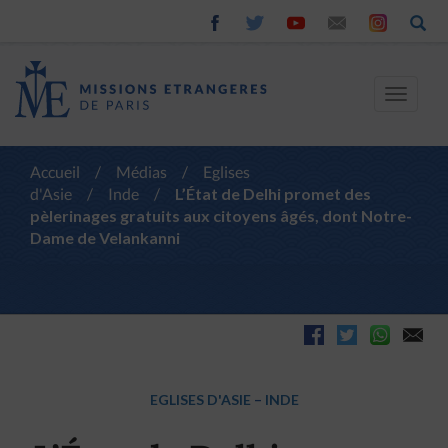
Toggle
navigat
Accueil
/
Médias
/
Eglises
d'Asie
/
Inde
/
L’État de Delhi promet des
pèlerinages gratuits aux citoyens âgés, dont Notre-
Dame de Velankanni
EGLISES D'ASIE
–
INDE