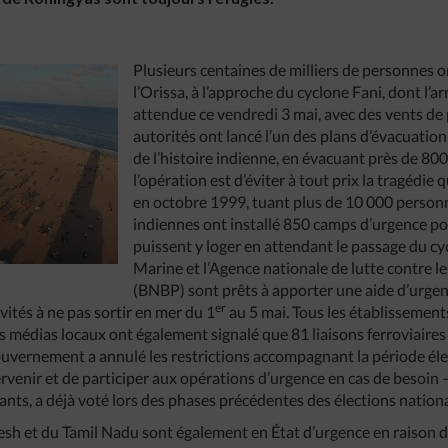
Plusieurs centaines de milliers de personnes on
l’Orissa, à l’approche du cyclone Fani, dont l’ar
attendue ce vendredi 3 mai, avec des vents de
autorités ont lancé l’un des plans d’évacuatio
de l’histoire indienne, en évacuant près de 80
l’opération est d’éviter à tout prix la tragédie q
en octobre 1999, tuant plus de 10 000 personn
indiennes ont installé 850 camps d’urgence po
puissent y loger en attendant le passage du cy
Marine et l’Agence nationale de lutte contre l
(BNBP) sont prêts à apporter une aide d’urgen
er
vités à ne pas sortir en mer du 1
au 5 mai. Tous les établissements
s médias locaux ont également signalé que 81 liaisons ferroviaires v
gouvernement a annulé les restrictions accompagnant la période éle
ervenir et de participer aux opérations d’urgence en cas de besoin – 
ants, a déjà voté lors des phases précédentes des élections nationa
esh et du Tamil Nadu sont également en État d’urgence en raison d