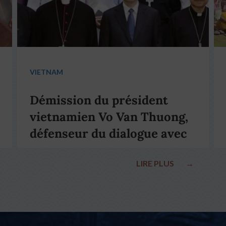
VIETNAM
Démission du président
vietnamien Vo Van Thuong,
défenseur du dialogue avec
le pape François
LIRE PLUS
→