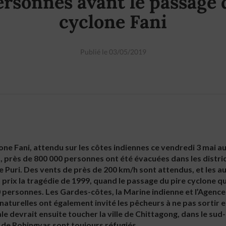
ersonnes avant le passage 
cyclone Fani
Publié le 03/05/2019
ne Fani, attendu sur les côtes indiennes ce vendredi 3 mai au 
a, près de 800 000 personnes ont été évacuées dans les distri
e Puri. Des vents de près de 200 km/h sont attendus, et les au
 prix la tragédie de 1999, quand le passage du pire cyclone q
0 personnes. Les Gardes-côtes, la Marine indienne et l’Agence
naturelles ont également invité les pêcheurs à ne pas sortir e
le devrait ensuite toucher la ville de Chittagong, dans le su
s de Rohingyas sont toujours réfugiés.