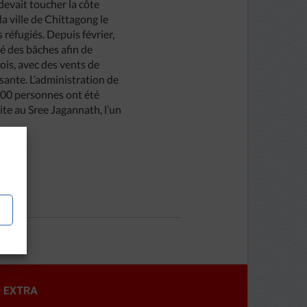
 devait toucher la côte
la ville de Chittagong le
réfugiés. Depuis février,
é des bâches afin de
ois, avec des vents de
sante. L’administration de
 000 personnes ont été
ite au Sree Jagannath, l’un