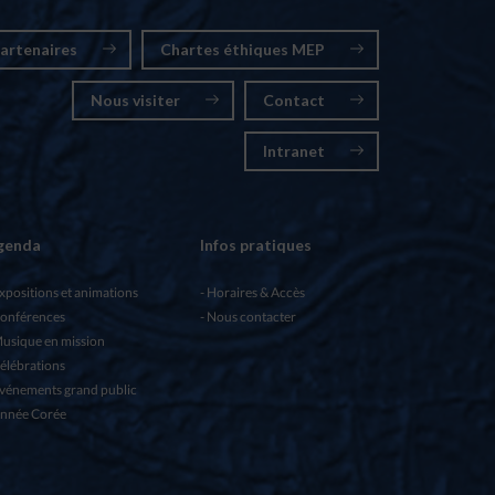
artenaires
Chartes éthiques MEP
Nous visiter
Contact
Intranet
genda
Infos pratiques
xpositions et animations
Horaires & Accès
onférences
Nous contacter
usique en mission
élébrations
vénements grand public
nnée Corée