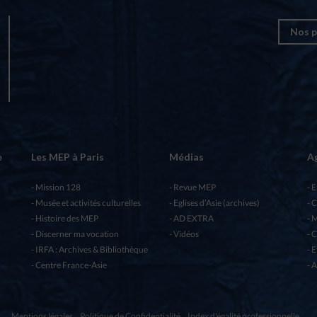
Nos p
e
Les MEP à Paris
Médias
A
Mission 128
Revue MEP
E
Musée et activités culturelles
Eglises d’Asie (archives)
C
Histoire des MEP
AD EXTRA
M
Discerner ma vocation
Vidéos
C
IRFA : Archives & Bibliothèque
E
Centre France-Asie
A
Mentions légales
Politique de Confidentialité
Index d'égalité professionnelle