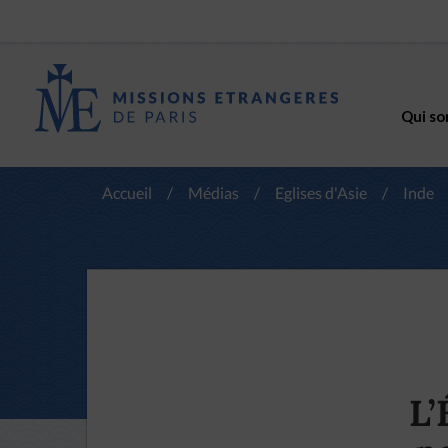
Qui so
Accueil
/
Médias
/
Eglises d'Asie
/
Inde
L’