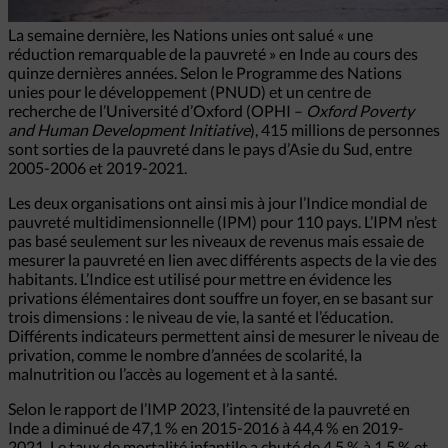
La semaine dernière, les Nations unies ont salué « une
réduction remarquable de la pauvreté » en Inde au cours des
quinze dernières années. Selon le Programme des Nations
unies pour le développement (PNUD) et un centre de
recherche de l’Université d’Oxford (OPHI –
Oxford Poverty
and Human Development Initiative
), 415 millions de personnes
sont sorties de la pauvreté dans le pays d’Asie du Sud, entre
2005-2006 et 2019-2021.
Les deux organisations ont ainsi mis à jour l’Indice mondial de
pauvreté multidimensionnelle (IPM) pour 110 pays. L’IPM n’est
pas basé seulement sur les niveaux de revenus mais essaie de
mesurer la pauvreté en lien avec différents aspects de la vie des
habitants. L’Indice est utilisé pour mettre en évidence les
privations élémentaires dont souffre un foyer, en se basant sur
trois dimensions : le niveau de vie, la santé et l’éducation.
Différents indicateurs permettent ainsi de mesurer le niveau de
privation, comme le nombre d’années de scolarité, la
malnutrition ou l’accès au logement et à la santé.
Selon le rapport de l’IMP 2023, l’intensité de la pauvreté en
Inde a diminué de 47,1 % en 2015-2016 à 44,4 % en 2019-
2021. Le taux de mortalité infantile a chuté de 4,5 % à 1,5 % et