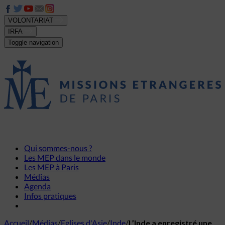
VOLONTARIAT
IRFA
Toggle navigation
Qui sommes-nous ?
Les MEP dans le monde
Les MEP à Paris
Médias
Agenda
Infos pratiques
Accueil
/
Médias
/
Eglises d'Asie
/
Inde
/
L’Inde a enregistré une