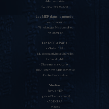
Martyrs d’Asie
Lutte contre les abus
Les MEP dans le monde
Pays de mission
Témoignages Missionnaires
Volontariat
Les MEP à Paris
Mission 128
Musée et activités culturelles
Histoire des MEP
Discerner ma vocation
IRFA : Archives & Bibliothèque
Centre France-Asie
Médias
Revue MEP
Eglises d’Asie (archives)
AD EXTRA
Vidéos