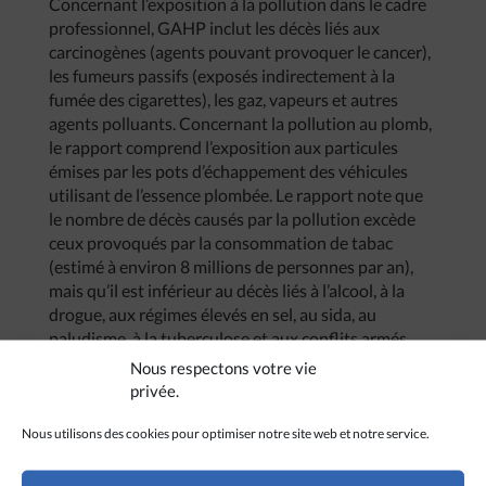
Concernant l’exposition à la pollution dans le cadre
professionnel, GAHP inclut les décès liés aux
carcinogènes (agents pouvant provoquer le cancer),
les fumeurs passifs (exposés indirectement à la
fumée des cigarettes), les gaz, vapeurs et autres
agents polluants. Concernant la pollution au plomb,
le rapport comprend l’exposition aux particules
émises par les pots d’échappement des véhicules
utilisant de l’essence plombée. Le rapport note que
le nombre de décès causés par la pollution excède
ceux provoqués par la consommation de tabac
(estimé à environ 8 millions de personnes par an),
mais qu’il est inférieur au décès liés à l’alcool, à la
drogue, aux régimes élevés en sel, au sida, au
paludisme, à la tuberculose et aux conflits armés
dans le monde.
Nous respectons votre vie
privée.
(Avec Asianews)
Crédit :
Onewhohelps
/
CC BY 2.0
Nous utilisons des cookies pour optimiser notre site web et notre service.