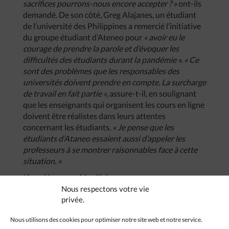
sacrifices pourrons-nous encore accepter ? »
ont-ils
demandé. De son côté, Greg Alajanes, un étudiant
de l’université des Philippines a remercié l’initiative
du groupe étudiant d’Ateneo pour
« avoir eu le
courage de prendre la parole et d’évoquer les
difficultés des étudiants durant la pandémie ». « Ce
sont des problèmes que les responsables des
universités doivent prendre en compte. La surcharge
de travail en fait partie »,
assure-t-il, en soulignant
que les enseignants qui organisent les cours en ligne
doivent être réalistes dans leurs attentes
concernant les étudiants.
« Je pense que les
étudiants d’Ataneo essaient aussi d’appeler les
professeurs à se montrer raisonnables face à cette
situation. »
(Avec Ucanews, Manille)
Nous respectons votre vie
privée.
Nous utilisons des cookies pour optimiser notre site web et notre service.