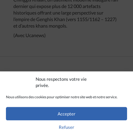
dernier qui expose plus de 12 000 artefacts
historiques offrant une large perspective sur
l’empire de Genghis Khan (vers 1155/1162 – 1227)
et d’autres khans mongols.
(Avec Ucanews)
CRÉDITS
Nous respectons votre vie
privée.
AKI Press / Ucanews
Nous utilisons des cookies pour optimiser notre site web et notre service.
Accepter
Refuser