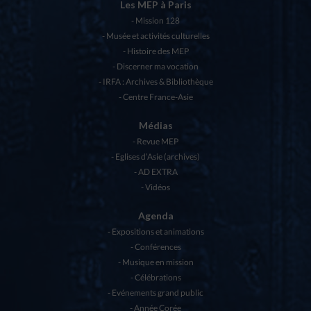
Les MEP à Paris
Mission 128
Musée et activités culturelles
Histoire des MEP
Discerner ma vocation
IRFA : Archives & Bibliothèque
Centre France-Asie
Médias
Revue MEP
Eglises d’Asie (archives)
AD EXTRA
Vidéos
Agenda
Expositions et animations
Conférences
Musique en mission
Célébrations
Evénements grand public
Année Corée