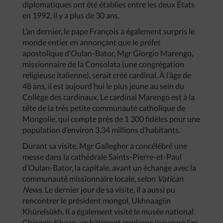
diplomatiques ont été établies entre les deux États
en 1992, il y a plus de 30 ans.
L’an dernier, le pape François a également surpris le
monde entier en annonçant que le préfet
apostolique d’Oulan-Bator, Mgr Giorgio Marengo,
missionnaire de la Consolata (une congrégation
religieuse italienne), serait créé cardinal. À l’âge de
48 ans, il est aujourd’hui le plus jeune au sein du
Collège des cardinaux. Le cardinal Marengo est à la
tête de la très petite communauté catholique de
Mongolie, qui compte près de 1 300 fidèles pour une
population d’environ 3,34 millions d’habitants.
Durant sa visite, Mgr Gallegher a concélébré une
messe dans la cathédrale Saints-Pierre-et-Paul
d’Oulan-Bator, la capitale, avant un échange avec la
communauté missionnaire locale, selon
Vatican
News
. Le dernier jour de sa visite, il a aussi pu
rencontrer le président mongol, Ukhnaagiin
Khürelsükh. Il a également visité le musée national
Chinggis Khaan, un bâtiment moderne inauguré l’an