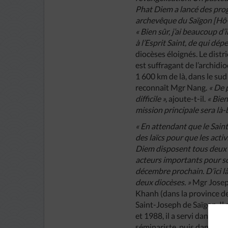
Phat Diem a lancé des pro
archevêque du Saïgon [Hô-Ch
« Bien sûr, j’ai beaucoup d
à l’Esprit Saint, de qui dép
diocèses éloignés. Le dist
est suffragant de l’archidi
1 600 km de là, dans le sud
reconnaît Mgr Nang.
« De 
difficile »,
ajoute-t-il.
« Bie
mission principale sera là-
« En attendant que le Sai
des laïcs pour que les acti
Diem disposent tous deux de
acteurs importants pour so
décembre prochain. D’ici là
deux diocèses. »
Mgr Josep
Khanh (dans la province de
Saint-Joseph de Saïgon. Il 
et 1988, il a servi dans la
séminariste, puis dans la 