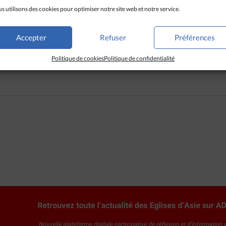
s utilisons des cookies pour optimiser notre site web et notre service.
 Il a été vicaire de la paroisse de Thuan Hoa pendant huit ans, av
e ses études. Il est ensuite revenu dans son diocèse pour prendre
 2005. Il a ensuite été nommé recteur du grand séminaire Saint Jos
Accepter
Refuser
Préférences
 le 25 juillet 2009 par le pape Benoît XVI.
Politique de cookies
Politique de confidentialité
inh-Ville)