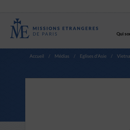
Qui so
Accueil
/
Médias
/
Eglises d'Asie
/
Vietn