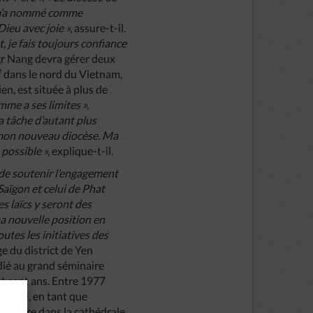
e m’a nommé comme
Dieu avec joie »,
assure-t-il.
, je fais toujours confiance
gr Nang devra gérer deux
² dans le nord du Vietnam,
en, est située à plus de
mme a ses limites »,
a tâche d’autant plus
 mon nouveau diocèse. Ma
 possible »,
explique-t-il.
 de soutenir l’engagement
 Saïgon et celui de Phat
s laïcs y seront des
ma nouvelle position en
utes les initiatives des
 du district de Yen
dié au grand séminaire
t sept ans. Entre 1977
g Nai), en tant que
é prêtre dans la cathédrale