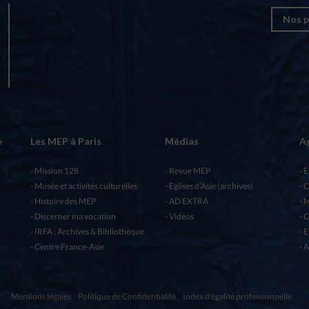
Nos p
e
Les MEP à Paris
Médias
A
Mission 128
Revue MEP
E
Musée et activités culturelles
Eglises d’Asie (archives)
C
Histoire des MEP
AD EXTRA
M
Discerner ma vocation
Vidéos
C
IRFA : Archives & Bibliothèque
E
Centre France-Asie
A
Mentions légales
Politique de Confidentialité
Index d'égalité professionnelle