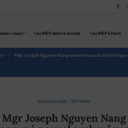
mmes-nous ?
Les MEP dans le monde
Les MEP à Paris
am
/
Mgr Joseph Nguyen Nang nommé nouvel archevêque d
EGLISES D'ASIE
–
VIETNAM
Mgr Joseph Nguyen Nang