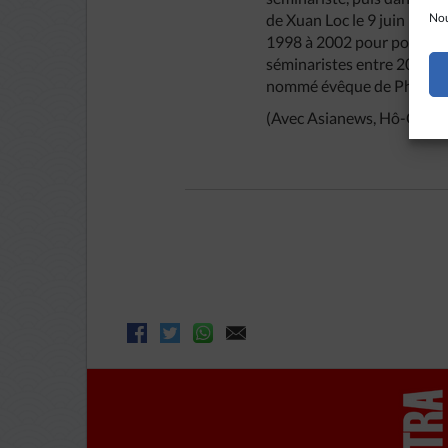
Nou
de Xuan Loc le 9 juin 1990.
1998 à 2002 pour poursuivr
séminaristes entre 2003 et
nommé évêque de Phat Diem
(Avec Asianews, Hô-Chi-M