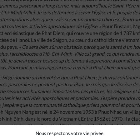
grammes pastoraux à long terme, mais aujourd’hui, le Saint-Pèr
i-Minh-Ville]. Je suis déterminé à servir l’Église et le peuple de 
’interrogations alors que je vais servir un nouveau diocèse. Pourtant
end toutes les activités apostoliques de l’Église. »
Pour l’instant, M
rict ecclésiastique de Phat Diem, qui couvre une région de 1 787 km
ocèse de Hanoï. La ville de Saïgon, au cœur du catholicisme vietnami
 du pays.
« Ce sera bien sûr un obstacle, parce que la santé d’un ho
plus, l’archidiocèse d’Hô-Chi-Minh-Ville est grand, ce qui rendra m
ntôt, je devrai passer beaucoup de temps à apprendre à connaître
bas. Pourtant, je m’arrangerai pour revenir à Phat Diem autant que
nt-Siège nomme un nouvel évêque à Phat Diem, je devrai continuer
vités pastorales ne perdent pas leur élan. Je crois que le diocèse de
 ressources humaines importantes. Les prêtres, les religieux et le
utenir les activités apostoliques et pastorales. J’espère prendre 
, j’espère que la communauté catholique priera pour moi et pour to
h Nguyen Nang est né le 24 novembre 1953 à Phuc Nhac, un village
 Ninh Binh, dans le nord du Vietnam). Entre 1962 et 1970, il a étu
a ensuite étudié au
Pontifical College
Saint-Pie X de Da Lat pendan
 paroisse de Bach Lam, dans le diocèse de Xuan Loc (province de Don
Nous respectons votre vie privée.
paroisse de Thuan Hoa, à Bien Hoa, durant deux ans. Il a été ordonn