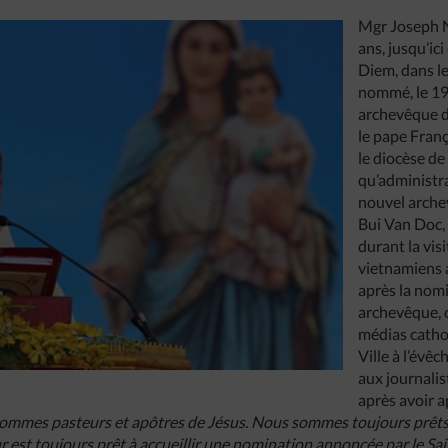
Mgr Joseph 
ans, jusqu’ic
Diem, dans l
nommé, le 1
archevêque d
le pape Franç
le diocèse d
qu’administr
nouvel arche
Bui Van Doc,
durant la vis
vietnamiens 
après la nom
archevêque, c
médias catho
Ville à l’évêc
aux journalis
après avoir a
sommes pasteurs et apôtres de Jésus. Nous sommes toujours prêts 
r est toujours prêt à accueillir une nomination annoncée par le Sai