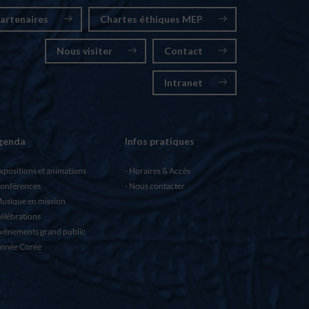
artenaires
Chartes éthiques MEP
Nous visiter
Contact
Intranet
genda
Infos pratiques
xpositions et animations
Horaires & Accès
onférences
Nous contacter
usique en mission
élébrations
vénements grand public
nnée Corée