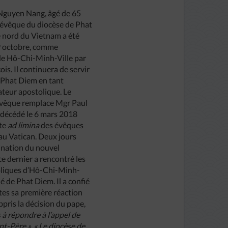
Nguyen Nang, âgé de 65
i évêque du diocèse de Phat
e nord du Vietnam a été
9 octobre, comme
e Hô-Chi-Minh-Ville par
ois. Il continuera de servir
e Phat Diem en tant
ateur apostolique. Le
vêque remplace Mgr Paul
 décédé le 6 mars 2018
ite
ad limina
des évêques
au Vatican. Deux jours
ination du nouvel
e dernier a rencontré les
liques d’Hô-Chi-Minh-
hé de Phat Diem. Il a confié
tes sa première réaction
ppris la décision du pape,
à répondre à l’appel de
nt-Père ». « Le diocèse de