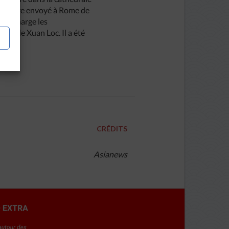
ant d’être envoyé à Rome de
 en charge les
eph de Xuan Loc. Il a été
CRÉDITS
Asianews