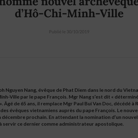
nommé nouvel archevêqu
d’Hô-Chi-Minh-Ville
Publié le 30/10/2019
ph Nguyen Nang, évêque de Phat Diem dans le nord du Viet
-Ville par le pape François. Mgr Nang s’est dit « déterminé à 
 ». Âgé de 65 ans, il remplace Mgr Paul Bui Van Doc, décédé à
na des évêques vietnamiens auprès du pape François. Le nouv
n décembre prochain. En attendant la nomination d’un nouvel
 à servir ce dernier comme administrateur apostolique.