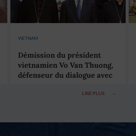
VIETNAM
Démission du président
vietnamien Vo Van Thuong,
défenseur du dialogue avec
le pape François
LIRE PLUS
→