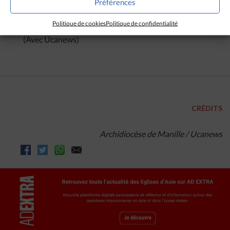
durant la Seconde Guerre mondiale. Le pape
Préférences
Innocent X a approuvé la vénération de la statue en
1650.
Politique de cookies
Politique de confidentialité
(Avec Ucanews)
CRÉDITS
Archidiocèse de Manille / Ucanews