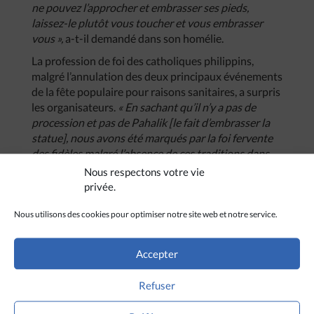
ne pouvez l’approcher et embrasser ses pieds,
laissez-le plutôt vous toucher et vous embrasser
vous »,
a-t-il demandé dans son homélie.
La profession de foi des catholiques philippins,
malgré l’annulation des deux principaux événements
de la fête populaire pour raisons sanitaires, a surpris
les organisateurs.
« En sachant qu’il n’y a pas de
procession et pas de Pahalik [le fait d’embrasser la
statue], nous avons été marqués par la foi fervente
des fidèles malgré l’absence de ces traditions dans
les célébrations de cette année »,
confie Alex Israsga,
Nous respectons votre vie
qui a participé à l’organisation.
privée.
Selon les archives de l’Église locale, c’est un artiste
Nous utilisons des cookies pour optimiser notre site web et notre service.
mexicain qui a sculpté la statue du Nazaréen Noir au
XVIe siècle, et des missionnaires espagnoles l’ont
transportée aux Philippines en 1606. La statue
Accepter
montre Jésus portant sa Croix. Au fil des siècles, elle
a survécu à deux incendies, deux séismes et de
Refuser
nombreux typhons, ainsi qu’à des bombardements