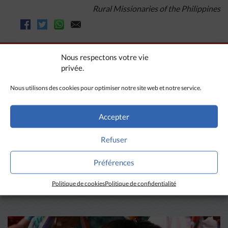
Rural Missionaries of the Philippines
Nous respectons votre vie
privée.
Nous utilisons des cookies pour optimiser notre site web et notre service.
Accepter
Refuser
A LIRE AUSSI
Préférences
Politique de cookies
Politique de confidentialité