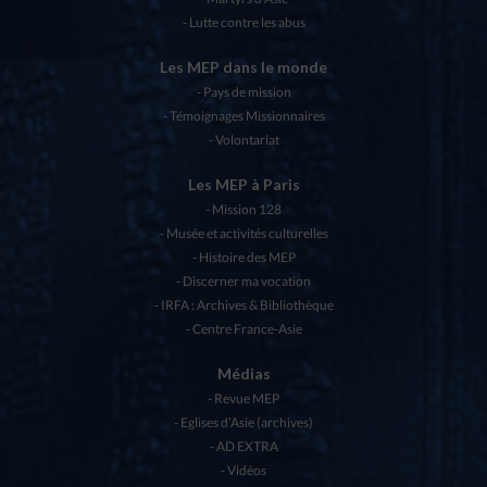
Lutte contre les abus
Les MEP dans le monde
Pays de mission
Témoignages Missionnaires
Volontariat
Les MEP à Paris
Mission 128
Musée et activités culturelles
Histoire des MEP
Discerner ma vocation
IRFA : Archives & Bibliothèque
Centre France-Asie
Médias
Revue MEP
Eglises d’Asie (archives)
AD EXTRA
Vidéos