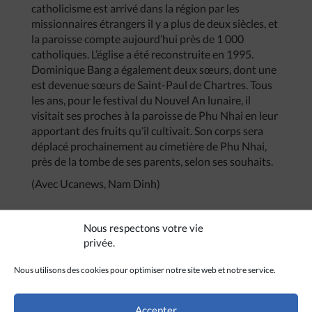
catholicisme est arrivé dans la région par les
missionnaires étrangers il y a plus de deux siècles, et
la paroisse compte aujourd’hui près de 1 000
catholiques. L’église a été reconstruite en 1995.
Dominique Bang a également deux sœurs, dont une
est devenue sœurs de Saint-Paul de Chartres. Tous
les ans, pour le festival du Nouvel An lunaire, il
visitait ses proches à la paroisse de Phu Nhai en leur
apportant des fruits qu’il cultivait. Son corps sera
déplacé prochainement au cimetière de Phu Nhai,
près de la tombe de ses parents, selon ses souhaits.
(Avec Ucanews, Nam Dinh)
Nous respectons votre vie
privée.
Nous utilisons des cookies pour optimiser notre site web et notre service.
CRÉDITS
Accepter
Ucanews