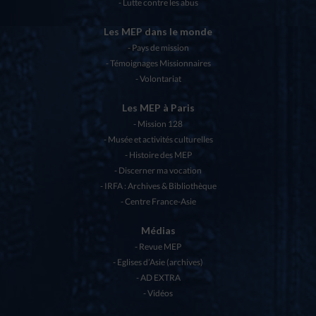
Lutte contre les abus
Les MEP dans le monde
Pays de mission
Témoignages Missionnaires
Volontariat
Les MEP à Paris
Mission 128
Musée et activités culturelles
Histoire des MEP
Discerner ma vocation
IRFA : Archives & Bibliothèque
Centre France-Asie
Médias
Revue MEP
Eglises d’Asie (archives)
AD EXTRA
Vidéos