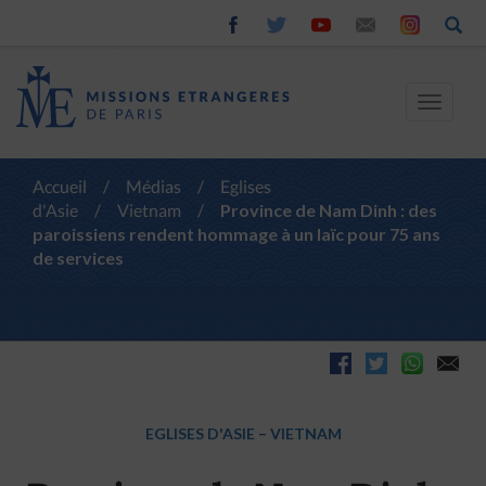
Toggle
navigat
Accueil
/
Médias
/
Eglises
d'Asie
/
Vietnam
/
Province de Nam Dinh : des
paroissiens rendent hommage à un laïc pour 75 ans
de services
EGLISES D'ASIE
–
VIETNAM