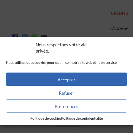
CRÉDITS
Ucanews
Nous respectons votre vie
privée.
Nous utilisons des cookies pour optimiser notre site web et notre service.
Accepter
Refuser
Préférences
A LIRE AUSSI
Politique de cookies
Politique de confidentialité